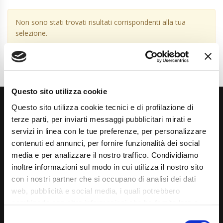
Non sono stati trovati risultati corrispondenti alla tua
selezione.
Questo sito utilizza cookie
Questo sito utilizza cookie tecnici e di profilazione di
terze parti, per inviarti messaggi pubblicitari mirati e
servizi in linea con le tue preferenze, per personalizzare
contenuti ed annunci, per fornire funzionalità dei social
media e per analizzare il nostro traffico. Condividiamo
Via Giuditta Pasta 2, Como (CO) 22100
inoltre informazioni sul modo in cui utilizza il nostro sito
con i nostri partner che si occupano di analisi dei dati
(+39) 031 431 3066
web, pubblicità e social media, i quali potrebbero
info@carspecialist.eu
combinarle con altre informazioni che ha fornito loro o
che hanno raccolto dal suo utilizzo dei loro servizi. La
Consent
Dal Lunedì al Venerdì: 09:00 - 12:30 | 14:00 - 19:00