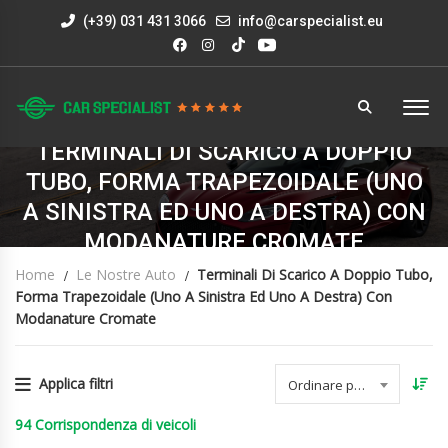
(+39) 031 431 3066
info@carspecialist.eu
TERMINALI DI SCARICO A DOPPIO
TUBO, FORMA TRAPEZOIDALE (UNO
A SINISTRA ED UNO A DESTRA) CON
MODANATURE CROMATE
Home
Le Nostre Auto
Terminali Di Scarico A Doppio Tubo,
Forma Trapezoidale (uno A Sinistra Ed Uno A Destra) Con
Modanature Cromate
Applica filtri
Ordinare per data
94
Corrispondenza di veicoli