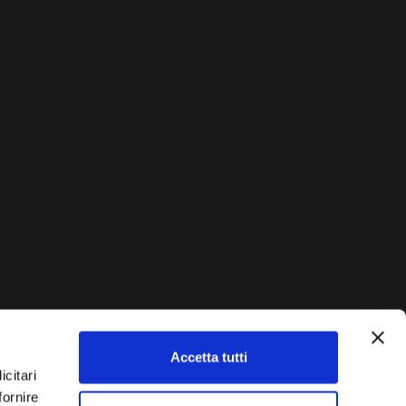
Accetta tutti
AUTO?
icitari
fornire