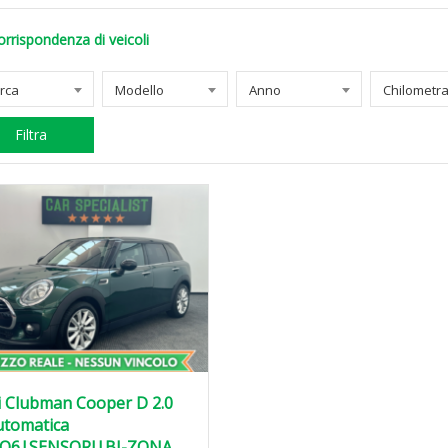
orrispondenza di veicoli
rca
Modello
Anno
Filtra
i Clubman Cooper D 2.0
utomatica
O6|SENSORI|BI-ZONA