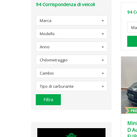
94
Corrispondenza di veicoli
94
C
Marca
Ma
Modello
Anno
Chilometraggio
Cambio
Tipo di carburante
Filtra
Min
D A
EUR