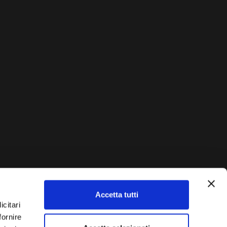
Accetta tutti
AUTO?
icitari
fornire
Vendi La Tua Auto