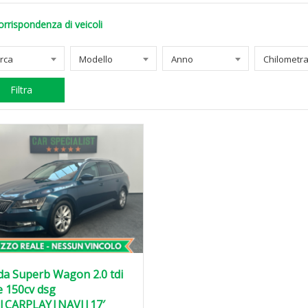
orrispondenza di veicoli
rca
Modello
Anno
Filtra
a Superb Wagon 2.0 tdi
e 150cv dsg
|CARPLAY|NAVI|17′