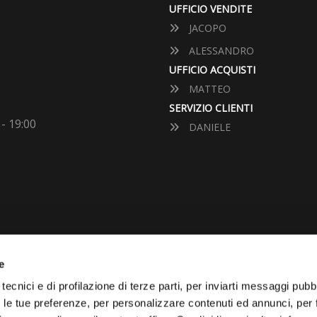
UFFICIO VENDITE
JACOPO
ALESSANDRO
UFFICIO ACQUISTI
MATTEO
SERVIZIO CLIENTI
 - 19:00
DANIELE
e
VUOI VENDERE LA TUA 
tecnici e di profilazione di terze parti, per inviarti messaggi pubbl
on le tue preferenze, per personalizzare contenuti ed annunci, per 
Vai Al Garage