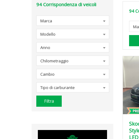
94
Corrispondenza di veicoli
94
C
Marca
Ma
Modello
Anno
Chilometraggio
Cambio
Tipo di carburante
Filtra
Skod
Styl
LED