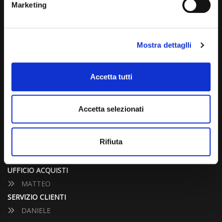
Marketing
info@carspecialist.eu
Dal Lunedì al Venerdì: 09:00 - 12:30 | 14:00 - 19:00
Mostra dettaglli
Sabato: 09:00 - 12:30
Domenica: chiuso
Accetta tutti
CONTATTA UN CONSULENTE
Accetta selezionati
UFFICIO VENDITE
JACOPO
Rifiuta
ALESSANDRO
UFFICIO ACQUISTI
MATTEO
SERVIZIO CLIENTI
DANIELE