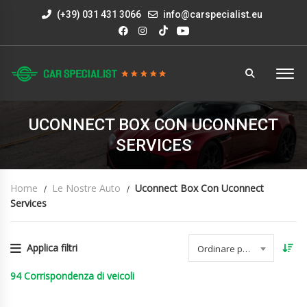
(+39) 031 431 3066
info@carspecialist.eu
UCONNECT BOX CON UCONNECT
SERVICES
Home
Le Nostre Auto
Uconnect Box Con Uconnect
Services
Applica filtri
Ordinare per data
94
Corrispondenza di veicoli