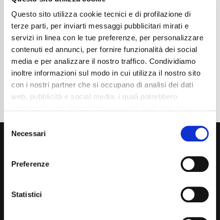
Chilometraggio
13600
Tipo Di Carburante
Benzina
Questo sito utilizza cookie tecnici e di profilazione di
Cambio
Manuale
terze parti, per inviarti messaggi pubblicitari mirati e
Normativa Euro
Euro6e
servizi in linea con le tue preferenze, per personalizzare
contenuti ed annunci, per fornire funzionalità dei social
Dettaglio
media e per analizzare il nostro traffico. Condividiamo
inoltre informazioni sul modo in cui utilizza il nostro sito
con i nostri partner che si occupano di analisi dei dati
web, pubblicità e social media, i quali potrebbero
combinarle con altre informazioni che ha fornito loro o
che hanno raccolto dal suo utilizzo dei loro servizi. La
Consent
mera chiusura del banner non comporta l’accettazione
Necessari
Selection
dei cookie e atre tecnologie. Vedi la nostra
cookie
policy
.
Preferenze
Il consenso può essere espresso cliccando "Accetto
tutti” o selezionando le diverse categorie di cookies
Statistici
Via Giuditta Pasta 2, Como (CO) 22100
(+39) 031 431 3066