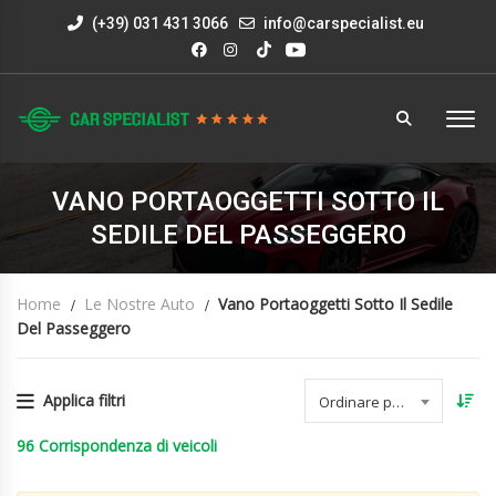
(+39) 031 431 3066
info@carspecialist.eu
VANO PORTAOGGETTI SOTTO IL
SEDILE DEL PASSEGGERO
Home
Le Nostre Auto
Vano Portaoggetti Sotto Il Sedile
Del Passeggero
Applica filtri
Ordinare per data
96
Corrispondenza di veicoli