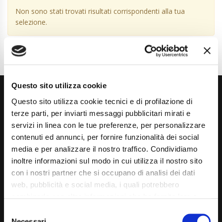
Non sono stati trovati risultati corrispondenti alla tua
selezione.
Questo sito utilizza cookie
Questo sito utilizza cookie tecnici e di profilazione di
terze parti, per inviarti messaggi pubblicitari mirati e
servizi in linea con le tue preferenze, per personalizzare
contenuti ed annunci, per fornire funzionalità dei social
media e per analizzare il nostro traffico. Condividiamo
Via Giuditta Pasta 2, Como (CO) 22100
inoltre informazioni sul modo in cui utilizza il nostro sito
(+39) 031 431 3066
con i nostri partner che si occupano di analisi dei dati
web, pubblicità e social media, i quali potrebbero
info@carspecialist.eu
combinarle con altre informazioni che ha fornito loro o
Dal Lunedì al Venerdì: 09:00 - 12:30 | 14:00 - 19:00
che hanno raccolto dal suo utilizzo dei loro servizi. La
Consent
mera chiusura del banner non comporta l’accettazione
Necessari