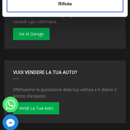
Rifiuta
Dai un'occhiata al nostro garage. Troverai nuovi
modelli ogni settimana.
Vai Al Garage
VUOI VENDERE LA TUA AUTO?
Effettuiamo la quotazione della tua vettura e ti diamo il
prezzo d’acquisto.
Vendi La Tua Auto
 chaty