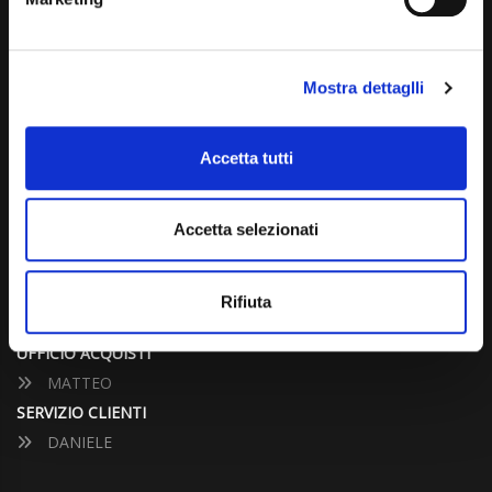
info@carspecialist.eu
Dal Lunedì al Venerdì: 09:00 - 12:30 | 14:00 - 19:00
Mostra dettaglli
Sabato: 09:00 - 12:30
Domenica: chiuso
Accetta tutti
CONTATTA UN CONSULENTE
Accetta selezionati
UFFICIO VENDITE
JACOPO
Rifiuta
ALESSANDRO
UFFICIO ACQUISTI
MATTEO
SERVIZIO CLIENTI
DANIELE