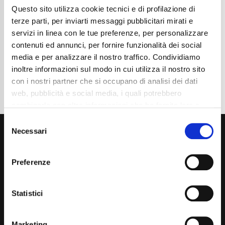
Questo sito utilizza cookie tecnici e di profilazione di
Cambio
Automatico
Normativa Euro
Euro6d-FULL
terze parti, per inviarti messaggi pubblicitari mirati e
servizi in linea con le tue preferenze, per personalizzare
Dettaglio
contenuti ed annunci, per fornire funzionalità dei social
media e per analizzare il nostro traffico. Condividiamo
inoltre informazioni sul modo in cui utilizza il nostro sito
con i nostri partner che si occupano di analisi dei dati
web, pubblicità e social media, i quali potrebbero
combinarle con altre informazioni che ha fornito loro o
che hanno raccolto dal suo utilizzo dei loro servizi. La
Consent
mera chiusura del banner non comporta l’accettazione
Necessari
Selection
dei cookie e atre tecnologie. Vedi la nostra
cookie
policy
.
Preferenze
Il consenso può essere espresso cliccando "Accetto
tutti” o selezionando le diverse categorie di cookies
Via Giuditta Pasta 2, Como (CO) 22100
Statistici
(+39) 031 431 3066
Marketing