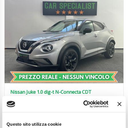
Nissan Juke 1.0 dig-t N-Connecta CDT
UNIPROP.|REAR|PADDLES|17′
15.450
€
Anni
09/2022
Chilometraggio
49300
Questo sito utilizza cookie
Tipo Di Carburante
Benzina