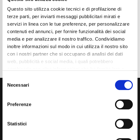
Chilometraggio
49300
Tipo Di Carburante
Benzina
Questo sito utilizza cookie tecnici e di profilazione di
Cambio
Automatico
terze parti, per inviarti messaggi pubblicitari mirati e
Normativa Euro
Euro6d-FULL
servizi in linea con le tue preferenze, per personalizzare
contenuti ed annunci, per fornire funzionalità dei social
Dettaglio
media e per analizzare il nostro traffico. Condividiamo
inoltre informazioni sul modo in cui utilizza il nostro sito
con i nostri partner che si occupano di analisi dei dati
web, pubblicità e social media, i quali potrebbero
combinarle con altre informazioni che ha fornito loro o
che hanno raccolto dal suo utilizzo dei loro servizi. La
Consent
mera chiusura del banner non comporta l’accettazione
Necessari
Selection
dei cookie e atre tecnologie. Vedi la nostra
cookie
policy
.
Preferenze
Il consenso può essere espresso cliccando "Accetto
tutti” o selezionando le diverse categorie di cookies
Statistici
Via Giuditta Pasta 2, Como (CO) 22100
(+39) 031 431 3066