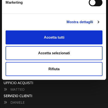
Marketing
info@carspecialist.eu
Dal Lunedì al Venerdì: 09:00 - 12:30 | 14:00 - 19:00
Mostra dettaglli
Sabato: 09:00 - 12:30
Domenica: chiuso
Accetta tutti
CONTATTA UN CONSULENTE
Accetta selezionati
UFFICIO VENDITE
JACOPO
Rifiuta
ALESSANDRO
UFFICIO ACQUISTI
MATTEO
SERVIZIO CLIENTI
DANIELE