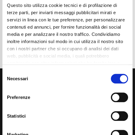
Questo sito utilizza cookie tecnici e di profilazione di
Cambio
Manuale
Normativa Euro
Euro6e
terze parti, per inviarti messaggi pubblicitari mirati e
servizi in linea con le tue preferenze, per personalizzare
Dettaglio
contenuti ed annunci, per fornire funzionalità dei social
media e per analizzare il nostro traffico. Condividiamo
inoltre informazioni sul modo in cui utilizza il nostro sito
con i nostri partner che si occupano di analisi dei dati
web, pubblicità e social media, i quali potrebbero
combinarle con altre informazioni che ha fornito loro o
che hanno raccolto dal suo utilizzo dei loro servizi. La
Consent
mera chiusura del banner non comporta l’accettazione
Necessari
Selection
dei cookie e atre tecnologie. Vedi la nostra
cookie
policy
.
Preferenze
Il consenso può essere espresso cliccando "Accetto
tutti” o selezionando le diverse categorie di cookies
Via Giuditta Pasta 2, Como (CO) 22100
Statistici
(+39) 031 431 3066
Marketing