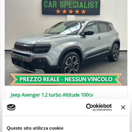
Jeep Avenger 1.2 turbo Altitude 100cv
LED|360°|ACC|18’|GARANZIA
20.850
€
Anni
04/2025
Chilometraggio
13600
Questo sito utilizza cookie
Tipo Di Carburante
Benzina