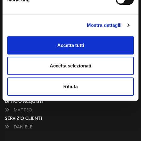
info@carspecialist.eu
Dal Lunedì al Venerdì: 09:00 - 12:30 | 14:00 - 19:00
Mostra dettaglli
Sabato: 09:00 - 12:30
Domenica: chiuso
Accetta tutti
CONTATTA UN CONSULENTE
Accetta selezionati
UFFICIO VENDITE
JACOPO
Rifiuta
ALESSANDRO
UFFICIO ACQUISTI
MATTEO
SERVIZIO CLIENTI
DANIELE