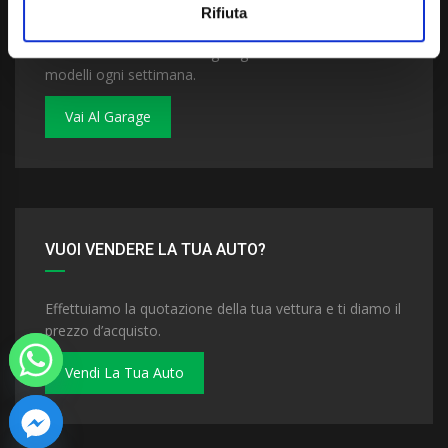
Rifiuta
Dai un'occhiata al nostro garage. Troverai nuovi
modelli ogni settimana.
Vai Al Garage
VUOI VENDERE LA TUA AUTO?
Effettuiamo la quotazione della tua vettura e ti diamo il
prezzo d’acquisto.
Vendi La Tua Auto
 chaty