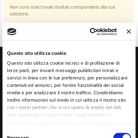
Non sono stati trovati risultati corrispondenti alla tua
selezione.
Questo sito utilizza cookie
Questo sito utilizza cookie tecnici e di profilazione di
terze parti, per inviarti messaggi pubblicitari mirati e
servizi in linea con le tue preferenze, per personalizzare
contenuti ed annunci, per fornire funzionalità dei social
media e per analizzare il nostro traffico. Condividiamo
Via Giuditta Pasta 2, Como (CO) 22100
inoltre informazioni sul modo in cui utilizza il nostro sito
(+39) 031 431 3066
con i nostri partner che si occupano di analisi dei dati
web, pubblicità e social media, i quali potrebbero
info@carspecialist.eu
combinarle con altre informazioni che ha fornito loro o
Dal Lunedì al Venerdì: 09:00 - 12:30 | 14:00 - 19:00
che hanno raccolto dal suo utilizzo dei loro servizi. La
Consent
mera chiusura del banner non comporta l’accettazione
Necessari