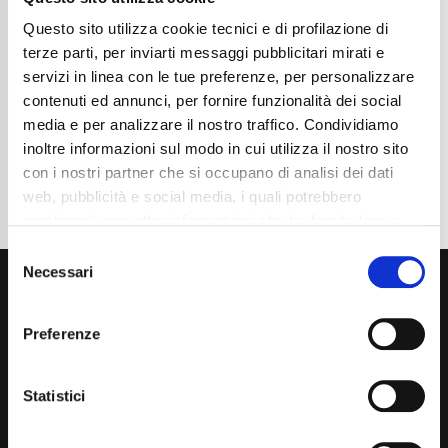
Chilometraggio
31700
Tipo Di Carburante
Elettrica/Benzina
Questo sito utilizza cookie tecnici e di profilazione di
Cambio
Automatico
terze parti, per inviarti messaggi pubblicitari mirati e
Normativa Euro
Euro6d-ISC-FCM
servizi in linea con le tue preferenze, per personalizzare
contenuti ed annunci, per fornire funzionalità dei social
Dettaglio
media e per analizzare il nostro traffico. Condividiamo
inoltre informazioni sul modo in cui utilizza il nostro sito
con i nostri partner che si occupano di analisi dei dati
web, pubblicità e social media, i quali potrebbero
combinarle con altre informazioni che ha fornito loro o
che hanno raccolto dal suo utilizzo dei loro servizi. La
Consent
mera chiusura del banner non comporta l’accettazione
Necessari
Selection
dei cookie e atre tecnologie. Vedi la nostra
cookie
policy
.
Preferenze
Il consenso può essere espresso cliccando "Accetto
tutti” o selezionando le diverse categorie di cookies
Statistici
Via Giuditta Pasta 2, Como (CO) 22100
(+39) 031 431 3066