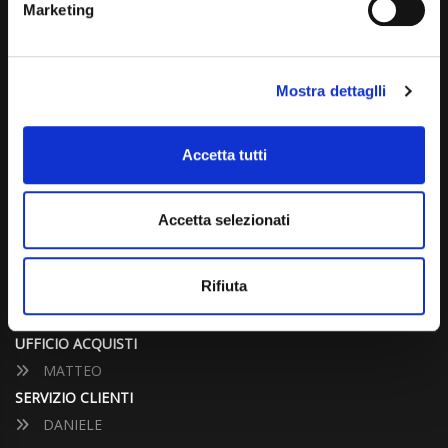
Marketing
info@carspecialist.eu
Dal Lunedì al Venerdì: 09:00 - 12:30 | 14:00 - 19:00
Mostra dettaglli
Sabato: 09:00 - 12:30
Domenica: chiuso
Accetta tutti
CONTATTA UN CONSULENTE
Accetta selezionati
UFFICIO VENDITE
JACOPO
Rifiuta
ALESSANDRO
UFFICIO ACQUISTI
MATTEO
SERVIZIO CLIENTI
DANIELE