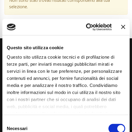
Non sono stati trovati risultati corrispondenti alla tua
selezione.
Questo sito utilizza cookie
Questo sito utilizza cookie tecnici e di profilazione di
terze parti, per inviarti messaggi pubblicitari mirati e
servizi in linea con le tue preferenze, per personalizzare
contenuti ed annunci, per fornire funzionalità dei social
Via Giuditta Pasta 2, Como (CO) 22100
media e per analizzare il nostro traffico. Condividiamo
inoltre informazioni sul modo in cui utilizza il nostro sito
(+39) 031 431 3066
con i nostri partner che si occupano di analisi dei dati
info@carspecialist.eu
web, pubblicità e social media, i quali potrebbero
combinarle con altre informazioni che ha fornito loro o
Dal Lunedì al Venerdì: 09:00 - 12:30 | 14:00 - 19:00
che hanno raccolto dal suo utilizzo dei loro servizi. La
Consent
Sabato: 09:00 - 12:30
mera chiusura del banner non comporta l’accettazione
Necessari
Selection