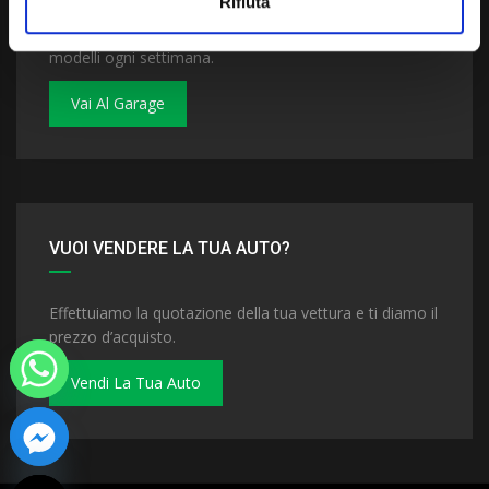
Rifiuta
Dai un'occhiata al nostro garage. Troverai nuovi
modelli ogni settimana.
Vai Al Garage
VUOI VENDERE LA TUA AUTO?
Effettuiamo la quotazione della tua vettura e ti diamo il
prezzo d’acquisto.
Vendi La Tua Auto
 chaty