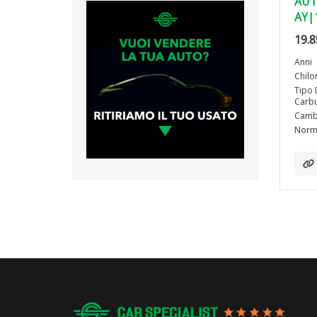
AUT
AY|
19.8
Anni
Chilo
Tipo 
Carbu
Camb
Norma