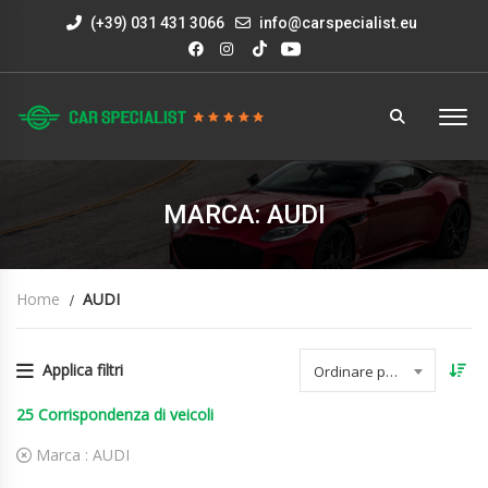
(+39) 031 431 3066
info@carspecialist.eu
MARCA: AUDI
Home
AUDI
Applica filtri
Ordinare per data
25
Corrispondenza di veicoli
Marca :
AUDI