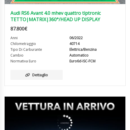
Audi RS6 Avant 4.0 mhev quattro tiptronic
TETTO|MATRIX|360°/HEAD UP DISPLAY
87.800
€
Anni
06/2022
Chilometraggio
40714
Tipo Di Carburante
Elettrica/Benzina
Cambio
Automatico
Normativa Euro
Euro6d-ISC-FCM
Dettaglio