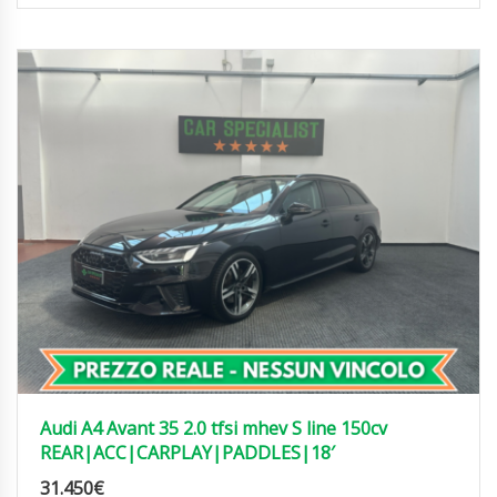
Audi A4 Avant 35 2.0 tfsi mhev S line 150cv
REAR|ACC|CARPLAY|PADDLES|18′
31.450
€