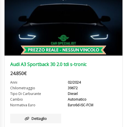
Audi A3 Sportback 30 2.0 tdi s-tronic
24.850
€
Anni
02/2024
Chilometraggio
39672
Tipo Di Carburante
Diesel
Cambio
Automatico
Normativa Euro
Euro6d-ISC-FCM
Dettaglio