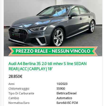
Audi A4 Berlina 35 2.0 tdi mhev S line SEDAN
REAR|ACC|CARPLAY|18′
28.850
€
Anni
10/2023
Chilometraggio
55900
Tipo Di Carburante
Elettrica/Diesel
Cambio
Automatico
Normativa Euro
Euro6d-ISC-FCM