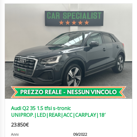
Audi Q2 35 1.5 tfsi s-tronic
UNIPROP.|LED|REAR|ACC|CARPLAY|18′
23.850
€
Anni
09/2022