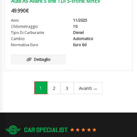
Audi A5 Avant S line TDI S-tronic MHEV
49.990
€
Anni
11/2025
Chilometraggio
10
Tipo Di Carburante
Diesel
Cambio
Automatico
Normativa Euro
Euro 6d
Dettaglio
1
2
3
Avanti →