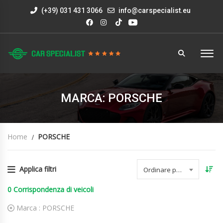
(+39) 031 431 3066
info@carspecialist.eu
MARCA: PORSCHE
Home
PORSCHE
Applica filtri
Ordinare per data
0
Corrispondenza di veicoli
Marca :
PORSCHE