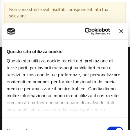
Non sono stati trovati risultati corrispondenti alla tua
selezione.
Questo sito utilizza cookie
Questo sito utilizza cookie tecnici e di profilazione di
terze parti, per inviarti messaggi pubblicitari mirati e
servizi in linea con le tue preferenze, per personalizzare
contenuti ed annunci, per fornire funzionalità dei social
media e per analizzare il nostro traffico. Condividiamo
Via Giuditta Pasta 2, Como (CO) 22100
inoltre informazioni sul modo in cui utilizza il nostro sito
(+39) 031 431 3066
con i nostri partner che si occupano di analisi dei dati
web, pubblicità e social media, i quali potrebbero
info@carspecialist.eu
combinarle con altre informazioni che ha fornito loro o
che hanno raccolto dal suo utilizzo dei loro servizi. La
Dal Lunedì al Venerdì: 09:00 - 12:30 | 14:00 - 19:00
Consent