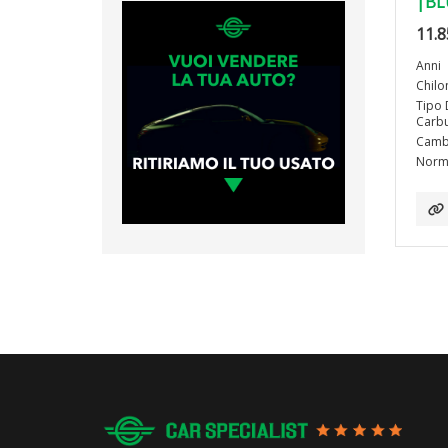
|BL
11.8
Anni
Chilo
Tipo 
Carbu
Camb
Norma