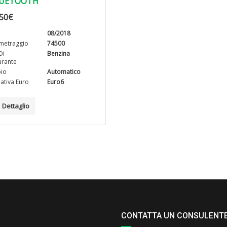
UETOOTH
50
€
08/2018
metraggio
74500
Di
Benzina
rante
io
Automatico
tiva Euro
Euro6
Dettaglio
CONTATTA UN CONSULENT