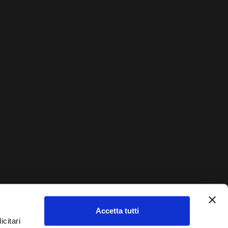
Accetta tutti
AUTO?
icitari