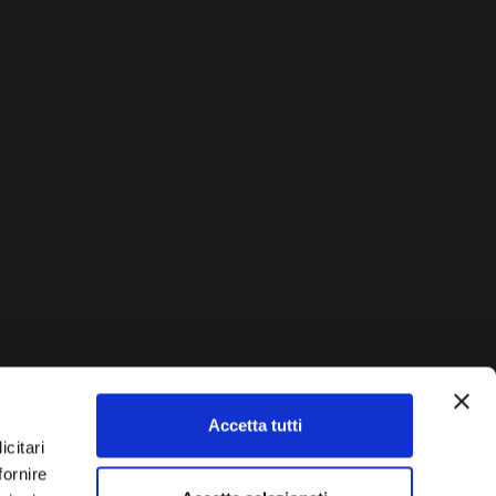
Accetta tutti
AUTO?
icitari
fornire
Vendi La Tua Auto