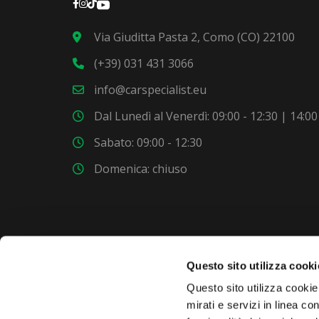
Via Giuditta Pasta 2, Como (CO) 22100
(+39) 031 431 3066
info@carspecialist.eu
Dal Lunedì al Venerdì: 09:00 - 12:30 | 14:00
Sabato: 09:00 - 12:30
Domenica: chiuso
Questo sito utilizza cooki
VUOI COMPRARE UNA NUOVA AUTO?
Questo sito utilizza cookie 
mirati e servizi in linea c