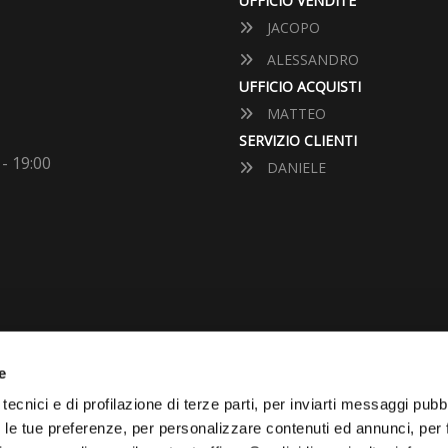
UFFICIO VENDITE
JACOPO
ALESSANDRO
UFFICIO ACQUISTI
MATTEO
SERVIZIO CLIENTI
 - 19:00
DANIELE
e
VUOI VENDERE LA TUA 
tecnici e di profilazione di terze parti, per inviarti messaggi pubbl
on le tue preferenze, per personalizzare contenuti ed annunci, per 
Vai Al Garage