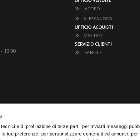
UFFICIO VENDITE
JACOPO
ALESSANDRO
UFFICIO ACQUISTI
MATTEO
SERVIZIO CLIENTI
 - 19:00
DANIELE
e
VUOI VENDERE LA TUA 
tecnici e di profilazione di terze parti, per inviarti messaggi pubbl
on le tue preferenze, per personalizzare contenuti ed annunci, per 
Vai Al Garage