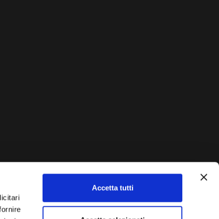
Accetta tutti
AUTO?
icitari
fornire
Vendi La Tua Auto