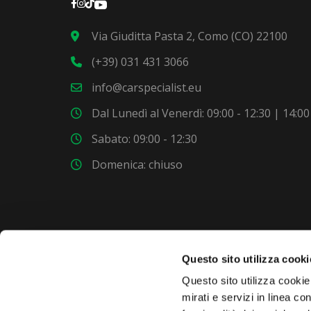
Via Giuditta Pasta 2, Como (CO) 22100
(+39) 031 431 3066
info@carspecialist.eu
Dal Lunedì al Venerdì: 09:00 - 12:30 | 14:00
Sabato: 09:00 - 12:30
Domenica: chiuso
Questo sito utilizza cooki
VUOI COMPRARE UNA NUOVA AUTO?
Questo sito utilizza cookie 
mirati e servizi in linea c