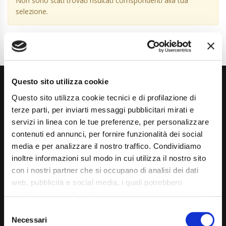
Non sono stati trovati risultati corrispondenti alla tua
selezione.
Questo sito utilizza cookie
Questo sito utilizza cookie tecnici e di profilazione di
terze parti, per inviarti messaggi pubblicitari mirati e
servizi in linea con le tue preferenze, per personalizzare
contenuti ed annunci, per fornire funzionalità dei social
Via Giuditta Pasta 2, Como (CO) 22100
media e per analizzare il nostro traffico. Condividiamo
inoltre informazioni sul modo in cui utilizza il nostro sito
(+39) 031 431 3066
con i nostri partner che si occupano di analisi dei dati
info@carspecialist.eu
web, pubblicità e social media, i quali potrebbero
combinarle con altre informazioni che ha fornito loro o
Dal Lunedì al Venerdì: 09:00 - 12:30 | 14:00 - 19:00
che hanno raccolto dal suo utilizzo dei loro servizi. La
Consent
Sabato: 09:00 - 12:30
mera chiusura del banner non comporta l’accettazione
Necessari
Selection