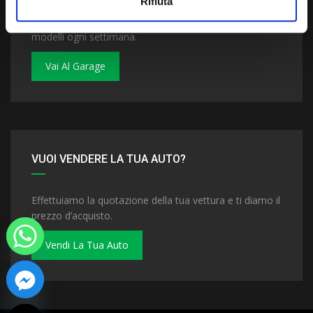
Rifiuta
Dai un'occhiata al nostro garage. Troverai nuovi
modelli ogni settimana.
Vai Al Garage
VUOI VENDERE LA TUA AUTO?
Effettuiamo la quotazione della tua vettura e ti diamo il
prezzo d’acquisto.
Vendi La Tua Auto
 chaty