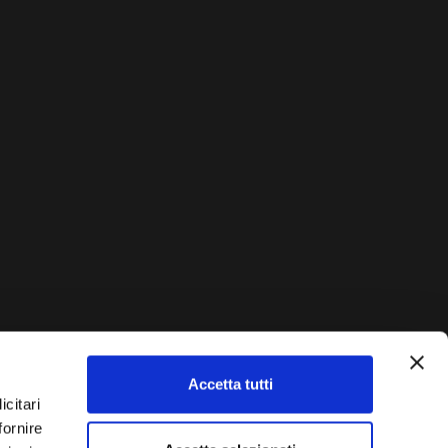
Accetta tutti
AUTO?
icitari
fornire
Vendi La Tua Auto