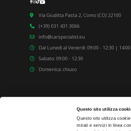
Via Giuditta Pasta 2, Como (CO) 22100
(+39) 031 431 3066
info@carspecialist.eu
Dal Lunedì al Venerdì: 09:00 - 12:30 | 14:00
Sabato: 09:00 - 12:30
Domenica: chiuso
Questo sito utilizza cooki
VUOI COMPRARE UNA NUOVA AUTO?
Questo sito utilizza cookie 
mirati e servizi in linea c