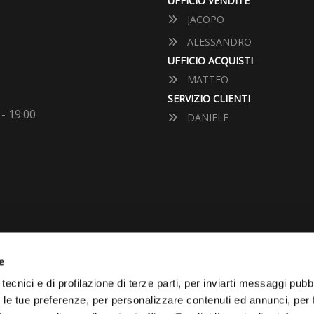
UFFICIO VENDITE
JACOPO
ALESSANDRO
UFFICIO ACQUISTI
MATTEO
SERVIZIO CLIENTI
 - 19:00
DANIELE
e
VUOI VENDERE LA TUA 
tecnici e di profilazione di terze parti, per inviarti messaggi pubbl
on le tue preferenze, per personalizzare contenuti ed annunci, per 
Vai Al Garage