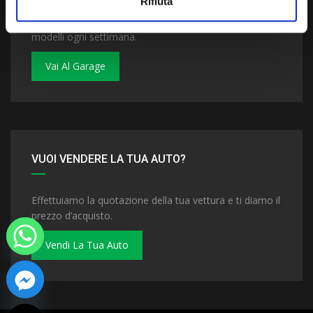
Rifiuta
Dai un'occhiata al nostro garage. Troverai nuovi
modelli ogni settimana.
Vai Al Garage
VUOI VENDERE LA TUA AUTO?
Effettuiamo la quotazione della tua vettura e ti diamo il
prezzo d’acquisto.
Vendi La Tua Auto
 chaty