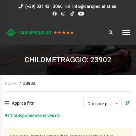
(+39) 031 431 3066
info@carspecialist.eu
CHILOMETRAGGIO: 23902
Home
23902
Applica filtri
Ordinare per data
97
Corrispondenza di veicoli