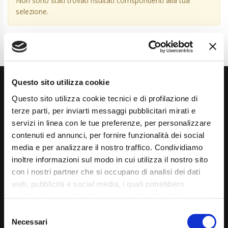
Non sono stati trovati risultati corrispondenti alla tua
selezione.
Questo sito utilizza cookie
Questo sito utilizza cookie tecnici e di profilazione di
terze parti, per inviarti messaggi pubblicitari mirati e
servizi in linea con le tue preferenze, per personalizzare
contenuti ed annunci, per fornire funzionalità dei social
Via Giuditta Pasta 2, Como (CO) 22100
media e per analizzare il nostro traffico. Condividiamo
inoltre informazioni sul modo in cui utilizza il nostro sito
(+39) 031 431 3066
con i nostri partner che si occupano di analisi dei dati
info@carspecialist.eu
web, pubblicità e social media, i quali potrebbero
combinarle con altre informazioni che ha fornito loro o
Dal Lunedì al Venerdì: 09:00 - 12:30 | 14:00 - 19:00
che hanno raccolto dal suo utilizzo dei loro servizi. La
Consent
Sabato: 09:00 - 12:30
mera chiusura del banner non comporta l’accettazione
Necessari
Selection