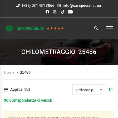
(+39) 031 431 3066
info@carspecialist.eu
CHILOMETRAGGIO: 25486
Home
25486
Applica filtri
Ordinare per data
96
Corrispondenza di veicoli