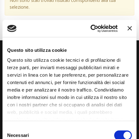
Non sono stati trovati risultati corrispondenti alla tua
selezione.
Questo sito utilizza cookie
Questo sito utilizza cookie tecnici e di profilazione di
terze parti, per inviarti messaggi pubblicitari mirati e
servizi in linea con le tue preferenze, per personalizzare
contenuti ed annunci, per fornire funzionalità dei social
Via Giuditta Pasta 2, Como (CO) 22100
media e per analizzare il nostro traffico. Condividiamo
inoltre informazioni sul modo in cui utilizza il nostro sito
(+39) 031 431 3066
con i nostri partner che si occupano di analisi dei dati
info@carspecialist.eu
web, pubblicità e social media, i quali potrebbero
combinarle con altre informazioni che ha fornito loro o
Dal Lunedì al Venerdì: 09:00 - 12:30 | 14:00 - 19:00
che hanno raccolto dal suo utilizzo dei loro servizi. La
Consent
Sabato: 09:00 - 12:30
mera chiusura del banner non comporta l’accettazione
Necessari
Selection