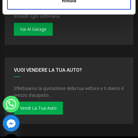
Rifiuta
Dai un'occhiata al nostro garage. Troverai nuovi
modelli ogni settimana.
Vai Al Garage
VUOI VENDERE LA TUA AUTO?
Effettuiamo la quotazione della tua vettura e ti diamo il
prezzo d’acquisto.
Vendi La Tua Auto
 chaty