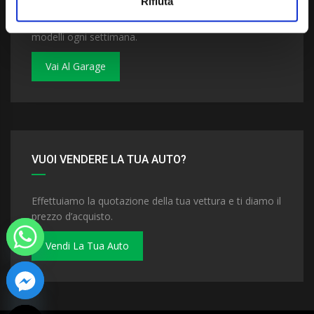
Rifiuta
Dai un'occhiata al nostro garage. Troverai nuovi
modelli ogni settimana.
Vai Al Garage
VUOI VENDERE LA TUA AUTO?
Effettuiamo la quotazione della tua vettura e ti diamo il
prezzo d’acquisto.
Vendi La Tua Auto
 chaty