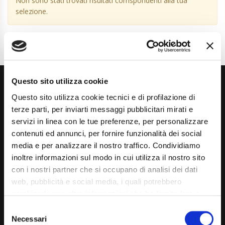
Non sono stati trovati risultati corrispondenti alla tua
selezione.
Questo sito utilizza cookie
Questo sito utilizza cookie tecnici e di profilazione di
terze parti, per inviarti messaggi pubblicitari mirati e
servizi in linea con le tue preferenze, per personalizzare
contenuti ed annunci, per fornire funzionalità dei social
Via Giuditta Pasta 2, Como (CO) 22100
media e per analizzare il nostro traffico. Condividiamo
inoltre informazioni sul modo in cui utilizza il nostro sito
(+39) 031 431 3066
con i nostri partner che si occupano di analisi dei dati
info@carspecialist.eu
web, pubblicità e social media, i quali potrebbero
combinarle con altre informazioni che ha fornito loro o
Dal Lunedì al Venerdì: 09:00 - 12:30 | 14:00 - 19:00
che hanno raccolto dal suo utilizzo dei loro servizi. La
Consent
Sabato: 09:00 - 12:30
mera chiusura del banner non comporta l’accettazione
Necessari
Selection