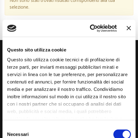
Non sono stati trovati risultati corrispondenti alla tua
selezione.
Questo sito utilizza cookie
Questo sito utilizza cookie tecnici e di profilazione di
terze parti, per inviarti messaggi pubblicitari mirati e
servizi in linea con le tue preferenze, per personalizzare
contenuti ed annunci, per fornire funzionalità dei social
Via Giuditta Pasta 2, Como (CO) 22100
media e per analizzare il nostro traffico. Condividiamo
inoltre informazioni sul modo in cui utilizza il nostro sito
(+39) 031 431 3066
con i nostri partner che si occupano di analisi dei dati
info@carspecialist.eu
web, pubblicità e social media, i quali potrebbero
combinarle con altre informazioni che ha fornito loro o
Dal Lunedì al Venerdì: 09:00 - 12:30 | 14:00 - 19:00
che hanno raccolto dal suo utilizzo dei loro servizi. La
Consent
Sabato: 09:00 - 12:30
mera chiusura del banner non comporta l’accettazione
Necessari
Selection