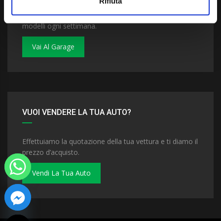
Rifiuta
Dai un'occhiata al nostro garage. Troverai nuovi
modelli ogni settimana.
Vai Al Garage
VUOI VENDERE LA TUA AUTO?
Effettuiamo la quotazione della tua vettura e ti diamo il
prezzo d’acquisto.
Vendi La Tua Auto
 chaty