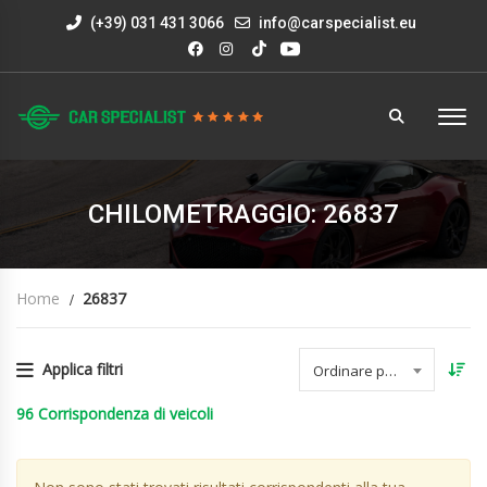
(+39) 031 431 3066
info@carspecialist.eu
CHILOMETRAGGIO: 26837
Home
26837
Applica filtri
Ordinare per data
96
Corrispondenza di veicoli