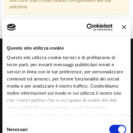
Non sono stati trovati risultati corrispondenti alla tua
selezione.
Questo sito utilizza cookie
Questo sito utilizza cookie tecnici e di profilazione di
terze parti, per inviarti messaggi pubblicitari mirati e
servizi in linea con le tue preferenze, per personalizzare
contenuti ed annunci, per fornire funzionalità dei social
Via Giuditta Pasta 2, Como (CO) 22100
media e per analizzare il nostro traffico. Condividiamo
inoltre informazioni sul modo in cui utilizza il nostro sito
(+39) 031 431 3066
con i nostri partner che si occupano di analisi dei dati
info@carspecialist.eu
web, pubblicità e social media, i quali potrebbero
combinarle con altre informazioni che ha fornito loro o
Dal Lunedì al Venerdì: 09:00 - 12:30 | 14:00 - 19:00
che hanno raccolto dal suo utilizzo dei loro servizi. La
Consent
Sabato: 09:00 - 12:30
mera chiusura del banner non comporta l’accettazione
Necessari
Selection