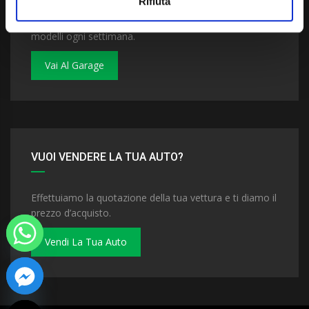
Rifiuta
Dai un'occhiata al nostro garage. Troverai nuovi
modelli ogni settimana.
Vai Al Garage
VUOI VENDERE LA TUA AUTO?
Effettuiamo la quotazione della tua vettura e ti diamo il
prezzo d’acquisto.
Vendi La Tua Auto
 chaty