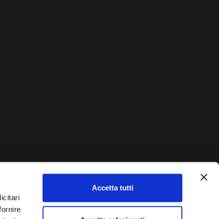
Accetta tutti
AUTO?
icitari
fornire
Vendi La Tua Auto