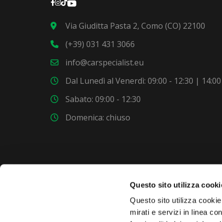
Via Giuditta Pasta 2, Como (CO) 22100
(+39) 031 431 3066
info@carspecialist.eu
Dal Lunedì al Venerdì: 09:00 - 12:30 | 14:00
Sabato: 09:00 - 12:30
Domenica: chiuso
Questo sito utilizza cooki
VUOI COMPRARE UNA NUOVA AUTO?
Questo sito utilizza cookie 
mirati e servizi in linea c