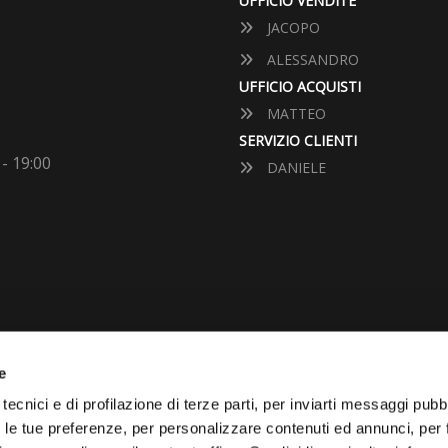
UFFICIO VENDITE
JACOPO
ALESSANDRO
UFFICIO ACQUISTI
MATTEO
SERVIZIO CLIENTI
 - 19:00
DANIELE
e
VUOI VENDERE LA TUA 
tecnici e di profilazione di terze parti, per inviarti messaggi pubbl
on le tue preferenze, per personalizzare contenuti ed annunci, per 
Vai Al Garage