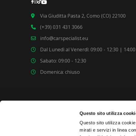
Via Giuditta Pasta 2, Como (CO) 22100
(+39) 031 431 3066
info@carspecialist.eu
Dal Lunedì al Venerdì: 09:00 - 12:30 | 14:00
Sabato: 09:00 - 12:30
Domenica: chiuso
Questo sito utilizza cooki
VUOI COMPRARE UNA NUOVA AUTO?
Questo sito utilizza cookie 
mirati e servizi in linea c