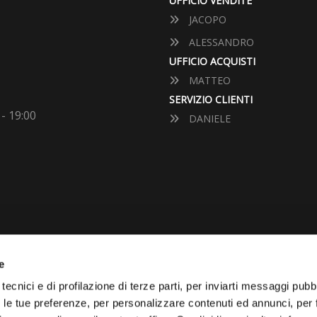
UFFICIO VENDITE
JACOPO
ALESSANDRO
UFFICIO ACQUISTI
MATTEO
SERVIZIO CLIENTI
 - 19:00
DANIELE
e
VUOI VENDERE LA TUA 
tecnici e di profilazione di terze parti, per inviarti messaggi pubbl
on le tue preferenze, per personalizzare contenuti ed annunci, per 
Vai Al Garage