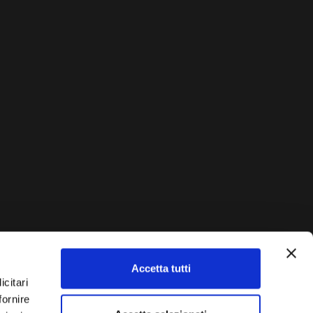
Accetta tutti
AUTO?
icitari
fornire
Vendi La Tua Auto