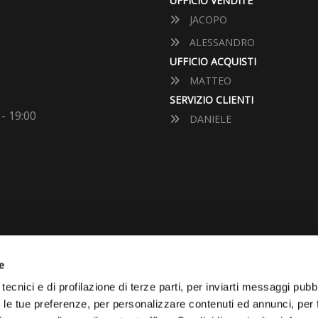
UFFICIO VENDITE
JACOPO
ALESSANDRO
UFFICIO ACQUISTI
MATTEO
SERVIZIO CLIENTI
 - 19:00
DANIELE
e
VUOI VENDERE LA TUA 
tecnici e di profilazione di terze parti, per inviarti messaggi pubbl
on le tue preferenze, per personalizzare contenuti ed annunci, per 
Vai Al Garage