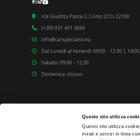
Via Giuditta Pasta 2, Como (CO) 22100
(+39) 031 431 3066
info@carspecialist.eu
Dal Lunedì al Venerdì: 09:00 - 12:30 | 14:00
Sabato: 09:00 - 12:30
Domenica: chiuso
Questo sito utilizza cooki
VUOI COMPRARE UNA NUOVA AUTO?
Questo sito utilizza cookie 
mirati e servizi in linea c