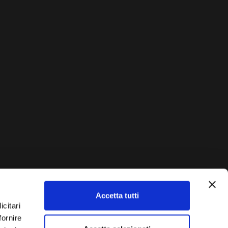
Accetta tutti
AUTO?
icitari
fornire
Vendi La Tua Auto