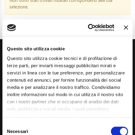
Non sono stati trovati risultati corrispondenti alla tua
selezione.
Questo sito utilizza cookie
Questo sito utilizza cookie tecnici e di profilazione di
terze parti, per inviarti messaggi pubblicitari mirati e
servizi in linea con le tue preferenze, per personalizzare
contenuti ed annunci, per fornire funzionalità dei social
Via Giuditta Pasta 2, Como (CO) 22100
media e per analizzare il nostro traffico. Condividiamo
inoltre informazioni sul modo in cui utilizza il nostro sito
(+39) 031 431 3066
con i nostri partner che si occupano di analisi dei dati
info@carspecialist.eu
web, pubblicità e social media, i quali potrebbero
combinarle con altre informazioni che ha fornito loro o
Dal Lunedì al Venerdì: 09:00 - 12:30 | 14:00 - 19:00
che hanno raccolto dal suo utilizzo dei loro servizi. La
Consent
Sabato: 09:00 - 12:30
mera chiusura del banner non comporta l’accettazione
Necessari
Selection