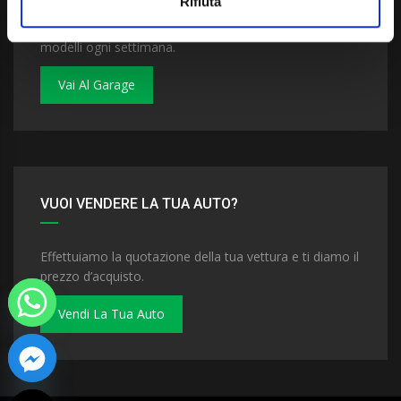
Rifiuta
Dai un'occhiata al nostro garage. Troverai nuovi
modelli ogni settimana.
Vai Al Garage
VUOI VENDERE LA TUA AUTO?
Effettuiamo la quotazione della tua vettura e ti diamo il
prezzo d’acquisto.
Vendi La Tua Auto
 chaty