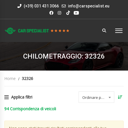
(+39) 031 431 3066
info@carspecialist.eu
CHILOMETRAGGIO: 32326
Home
32326
Applica filtri
Ordinare per data
94
Corrispondenza di veicoli