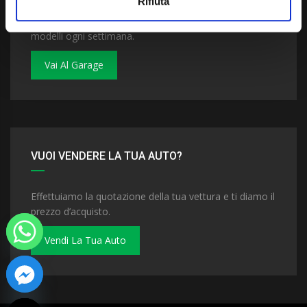
Rifiuta
Dai un'occhiata al nostro garage. Troverai nuovi
modelli ogni settimana.
Vai Al Garage
VUOI VENDERE LA TUA AUTO?
Effettuiamo la quotazione della tua vettura e ti diamo il
prezzo d’acquisto.
Vendi La Tua Auto
 chaty