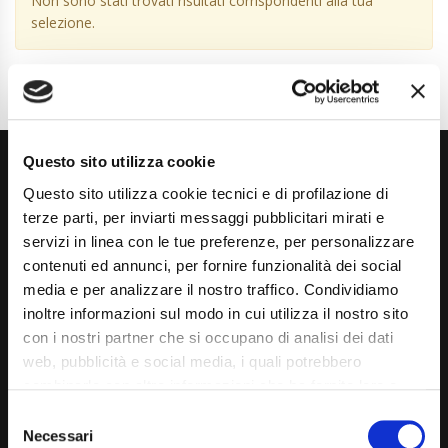
Non sono stati trovati risultati corrispondenti alla tua
selezione.
Questo sito utilizza cookie
Questo sito utilizza cookie tecnici e di profilazione di
terze parti, per inviarti messaggi pubblicitari mirati e
servizi in linea con le tue preferenze, per personalizzare
contenuti ed annunci, per fornire funzionalità dei social
Via Giuditta Pasta 2, Como (CO) 22100
media e per analizzare il nostro traffico. Condividiamo
inoltre informazioni sul modo in cui utilizza il nostro sito
(+39) 031 431 3066
con i nostri partner che si occupano di analisi dei dati
info@carspecialist.eu
web, pubblicità e social media, i quali potrebbero
combinarle con altre informazioni che ha fornito loro o
Dal Lunedì al Venerdì: 09:00 - 12:30 | 14:00 - 19:00
che hanno raccolto dal suo utilizzo dei loro servizi. La
Consent
Sabato: 09:00 - 12:30
mera chiusura del banner non comporta l’accettazione
Necessari
Selection