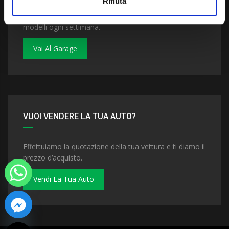
Rifiuta
Dai un'occhiata al nostro garage. Troverai nuovi
modelli ogni settimana.
Vai Al Garage
VUOI VENDERE LA TUA AUTO?
Effettuiamo la quotazione della tua vettura e ti diamo il
prezzo d’acquisto.
Vendi La Tua Auto
 chaty