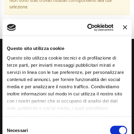
Non sono stati trovati risultati corrispondenti alla tua
selezione.
Questo sito utilizza cookie
Questo sito utilizza cookie tecnici e di profilazione di
terze parti, per inviarti messaggi pubblicitari mirati e
servizi in linea con le tue preferenze, per personalizzare
contenuti ed annunci, per fornire funzionalità dei social
Via Giuditta Pasta 2, Como (CO) 22100
media e per analizzare il nostro traffico. Condividiamo
inoltre informazioni sul modo in cui utilizza il nostro sito
(+39) 031 431 3066
con i nostri partner che si occupano di analisi dei dati
info@carspecialist.eu
web, pubblicità e social media, i quali potrebbero
combinarle con altre informazioni che ha fornito loro o
Dal Lunedì al Venerdì: 09:00 - 12:30 | 14:00 - 19:00
che hanno raccolto dal suo utilizzo dei loro servizi. La
Consent
Sabato: 09:00 - 12:30
mera chiusura del banner non comporta l’accettazione
Necessari
Selection