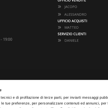
UFFICIO VENDITE
JACOPO
ALESSANDRO
UFFICIO ACQUISTI
MATTEO
SERVIZIO CLIENTI
 - 19:00
DANIELE
e
VUOI VENDERE LA TUA 
tecnici e di profilazione di terze parti, per inviarti messaggi pubbl
on le tue preferenze, per personalizzare contenuti ed annunci, per 
Vai Al Garage