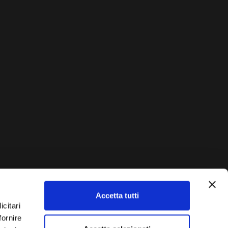
Accetta tutti
AUTO?
icitari
fornire
Vendi La Tua Auto