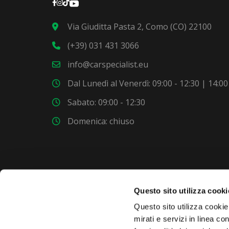
Via Giuditta Pasta 2, Como (CO) 22100
(+39) 031 431 3066
info@carspecialist.eu
Dal Lunedì al Venerdì: 09:00 - 12:30 | 14:00
Sabato: 09:00 - 12:30
Domenica: chiuso
Questo sito utilizza cooki
VUOI COMPRARE UNA NUOVA AUTO?
Questo sito utilizza cookie 
mirati e servizi in linea c