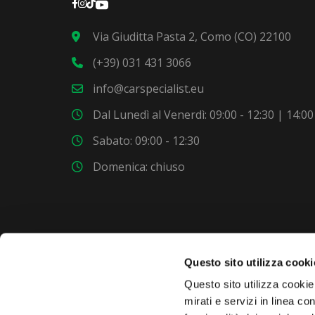
Via Giuditta Pasta 2, Como (CO) 22100
(+39) 031 431 3066
info@carspecialist.eu
Dal Lunedì al Venerdì: 09:00 - 12:30 | 14:00
Sabato: 09:00 - 12:30
Domenica: chiuso
Questo sito utilizza cooki
VUOI COMPRARE UNA NUOVA AUTO?
Questo sito utilizza cookie 
mirati e servizi in linea c