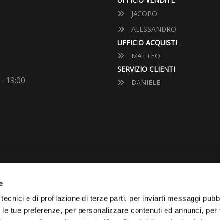
UFFICIO VENDITE
JACOPO
ALESSANDRO
UFFICIO ACQUISTI
MATTEO
SERVIZIO CLIENTI
 - 19:00
DANIELE
e
VUOI VENDERE LA TUA 
tecnici e di profilazione di terze parti, per inviarti messaggi pubbl
on le tue preferenze, per personalizzare contenuti ed annunci, per 
Vai Al Garage