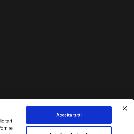
Accetta tutti
AUTO?
icitari
fornire
Vendi La Tua Auto