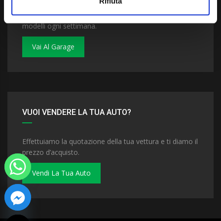
Rifiuta
Dai un'occhiata al nostro garage. Troverai nuovi
modelli ogni settimana.
Vai Al Garage
VUOI VENDERE LA TUA AUTO?
Effettuiamo la quotazione della tua vettura e ti diamo il
prezzo d’acquisto.
Vendi La Tua Auto
 chaty