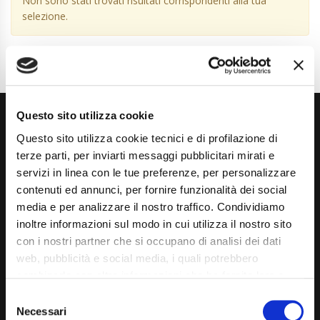
Non sono stati trovati risultati corrispondenti alla tua
selezione.
Questo sito utilizza cookie
Questo sito utilizza cookie tecnici e di profilazione di
terze parti, per inviarti messaggi pubblicitari mirati e
servizi in linea con le tue preferenze, per personalizzare
contenuti ed annunci, per fornire funzionalità dei social
Via Giuditta Pasta 2, Como (CO) 22100
media e per analizzare il nostro traffico. Condividiamo
inoltre informazioni sul modo in cui utilizza il nostro sito
(+39) 031 431 3066
con i nostri partner che si occupano di analisi dei dati
info@carspecialist.eu
web, pubblicità e social media, i quali potrebbero
combinarle con altre informazioni che ha fornito loro o
Dal Lunedì al Venerdì: 09:00 - 12:30 | 14:00 - 19:00
che hanno raccolto dal suo utilizzo dei loro servizi. La
Consent
Sabato: 09:00 - 12:30
mera chiusura del banner non comporta l’accettazione
Necessari
Selection