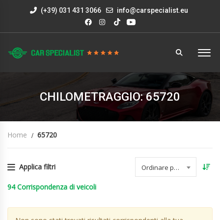
(+39) 031 431 3066
info@carspecialist.eu
CHILOMETRAGGIO: 65720
Home
65720
Applica filtri
Ordinare per data
94
Corrispondenza di veicoli