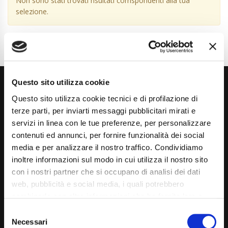
Non sono stati trovati risultati corrispondenti alla tua
selezione.
Questo sito utilizza cookie
Questo sito utilizza cookie tecnici e di profilazione di
terze parti, per inviarti messaggi pubblicitari mirati e
servizi in linea con le tue preferenze, per personalizzare
contenuti ed annunci, per fornire funzionalità dei social
Via Giuditta Pasta 2, Como (CO) 22100
media e per analizzare il nostro traffico. Condividiamo
inoltre informazioni sul modo in cui utilizza il nostro sito
(+39) 031 431 3066
con i nostri partner che si occupano di analisi dei dati
info@carspecialist.eu
web, pubblicità e social media, i quali potrebbero
combinarle con altre informazioni che ha fornito loro o
Dal Lunedì al Venerdì: 09:00 - 12:30 | 14:00 - 19:00
che hanno raccolto dal suo utilizzo dei loro servizi. La
Consent
Sabato: 09:00 - 12:30
mera chiusura del banner non comporta l’accettazione
Necessari
Selection