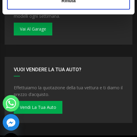
Rifiuta
Dai un'occhiata al nostro garage. Troverai nuovi
modelli ogni settimana.
Vai Al Garage
VUOI VENDERE LA TUA AUTO?
Effettuiamo la quotazione della tua vettura e ti diamo il
prezzo d’acquisto.
Vendi La Tua Auto
 chaty