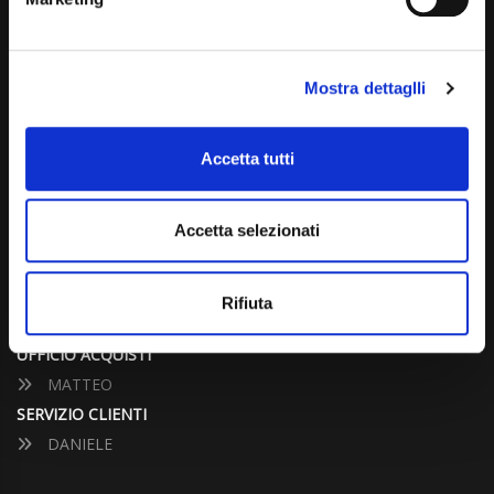
info@carspecialist.eu
Dal Lunedì al Venerdì: 09:00 - 12:30 | 14:00 - 19:00
Mostra dettaglli
Sabato: 09:00 - 12:30
Domenica: chiuso
Accetta tutti
CONTATTA UN CONSULENTE
Accetta selezionati
UFFICIO VENDITE
JACOPO
Rifiuta
ALESSANDRO
UFFICIO ACQUISTI
MATTEO
SERVIZIO CLIENTI
DANIELE