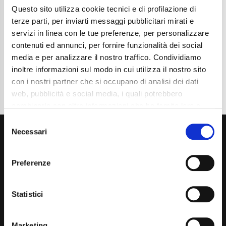
Questo sito utilizza cookie tecnici e di profilazione di
Cambio
Automatico
Normativa Euro
Euro 6d
terze parti, per inviarti messaggi pubblicitari mirati e
servizi in linea con le tue preferenze, per personalizzare
Dettaglio
contenuti ed annunci, per fornire funzionalità dei social
media e per analizzare il nostro traffico. Condividiamo
inoltre informazioni sul modo in cui utilizza il nostro sito
con i nostri partner che si occupano di analisi dei dati
web, pubblicità e social media, i quali potrebbero
combinarle con altre informazioni che ha fornito loro o
che hanno raccolto dal suo utilizzo dei loro servizi. La
Consent
mera chiusura del banner non comporta l’accettazione
Necessari
Selection
dei cookie e atre tecnologie. Vedi la nostra
cookie
policy
.
Preferenze
Il consenso può essere espresso cliccando "Accetto
tutti” o selezionando le diverse categorie di cookies
Via Giuditta Pasta 2, Como (CO) 22100
Statistici
(+39) 031 431 3066
Marketing