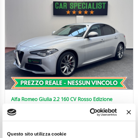
Alfa Romeo Giulia 2.2 160 CV Rosso Edizione
LED|PADDLES|RETROCAMERA
22.850
€
Anni
10/2021
Chilometraggio
77900
Questo sito utilizza cookie
Tipo Di Carburante
Diesel