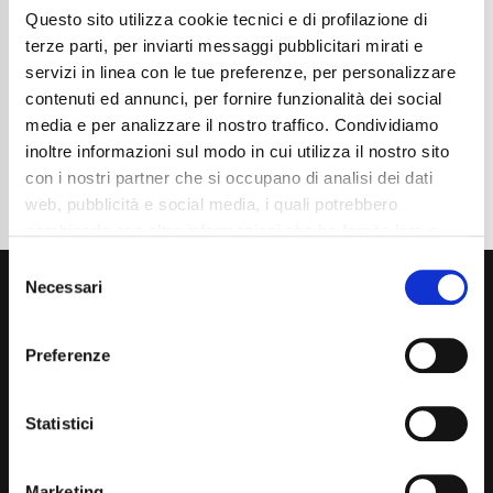
Questo sito utilizza cookie tecnici e di profilazione di
Cambio
Automatico
Normativa Euro
Euro6d-TEMP
terze parti, per inviarti messaggi pubblicitari mirati e
servizi in linea con le tue preferenze, per personalizzare
Dettaglio
contenuti ed annunci, per fornire funzionalità dei social
media e per analizzare il nostro traffico. Condividiamo
inoltre informazioni sul modo in cui utilizza il nostro sito
con i nostri partner che si occupano di analisi dei dati
web, pubblicità e social media, i quali potrebbero
combinarle con altre informazioni che ha fornito loro o
che hanno raccolto dal suo utilizzo dei loro servizi. La
Consent
mera chiusura del banner non comporta l’accettazione
Necessari
Selection
dei cookie e atre tecnologie. Vedi la nostra
cookie
policy
.
Preferenze
Il consenso può essere espresso cliccando "Accetto
tutti” o selezionando le diverse categorie di cookies
Via Giuditta Pasta 2, Como (CO) 22100
Statistici
(+39) 031 431 3066
Marketing