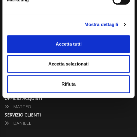
info@carspecialist.eu
Dal Lunedì al Venerdì: 09:00 - 12:30 | 14:00 - 19:00
Mostra dettaglli
Sabato: 09:00 - 12:30
Domenica: chiuso
Accetta tutti
CONTATTA UN CONSULENTE
Accetta selezionati
UFFICIO VENDITE
JACOPO
Rifiuta
ALESSANDRO
UFFICIO ACQUISTI
MATTEO
SERVIZIO CLIENTI
DANIELE