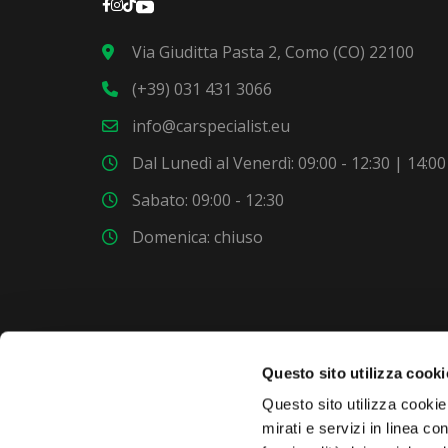
Via Giuditta Pasta 2, Como (CO) 22100
(+39) 031 431 3066
info@carspecialist.eu
Dal Lunedì al Venerdì: 09:00 - 12:30 | 14:00
Sabato: 09:00 - 12:30
Domenica: chiuso
Questo sito utilizza cooki
VUOI COMPRARE UNA NUOVA AUTO?
Questo sito utilizza cookie 
mirati e servizi in linea c