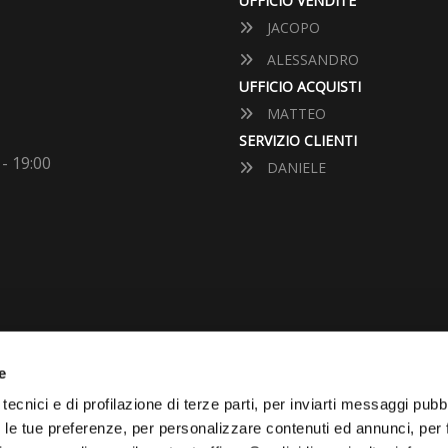
UFFICIO VENDITE
JACOPO
ALESSANDRO
UFFICIO ACQUISTI
MATTEO
SERVIZIO CLIENTI
 - 19:00
DANIELE
e
VUOI VENDERE LA TUA 
tecnici e di profilazione di terze parti, per inviarti messaggi pubbl
on le tue preferenze, per personalizzare contenuti ed annunci, per 
Vai Al Garage