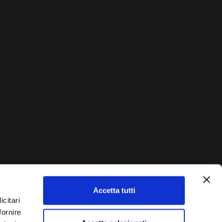
Accetta tutti
AUTO?
icitari
fornire
Vendi La Tua Auto