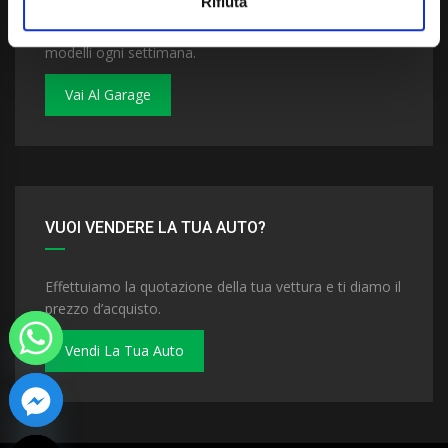
Rifiuta
Dai un'occhiata al nostro garage. Troverai nuovi
modelli ogni settimana.
Vai Al Garage
VUOI VENDERE LA TUA AUTO?
Effettuiamo la quotazione della tua vettura e ti diamo il
prezzo d’acquisto.
Vendi La Tua Auto
 chaty