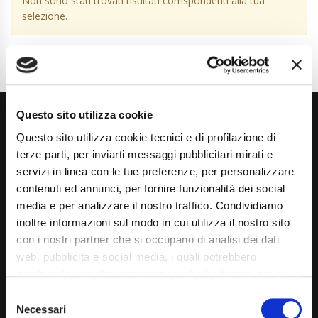
Non sono stati trovati risultati corrispondenti alla tua
selezione.
Questo sito utilizza cookie
Questo sito utilizza cookie tecnici e di profilazione di
terze parti, per inviarti messaggi pubblicitari mirati e
servizi in linea con le tue preferenze, per personalizzare
contenuti ed annunci, per fornire funzionalità dei social
Via Giuditta Pasta 2, Como (CO) 22100
media e per analizzare il nostro traffico. Condividiamo
inoltre informazioni sul modo in cui utilizza il nostro sito
(+39) 031 431 3066
con i nostri partner che si occupano di analisi dei dati
info@carspecialist.eu
web, pubblicità e social media, i quali potrebbero
combinarle con altre informazioni che ha fornito loro o
Dal Lunedì al Venerdì: 09:00 - 12:30 | 14:00 - 19:00
che hanno raccolto dal suo utilizzo dei loro servizi. La
Consent
Sabato: 09:00 - 12:30
mera chiusura del banner non comporta l’accettazione
Necessari
Selection