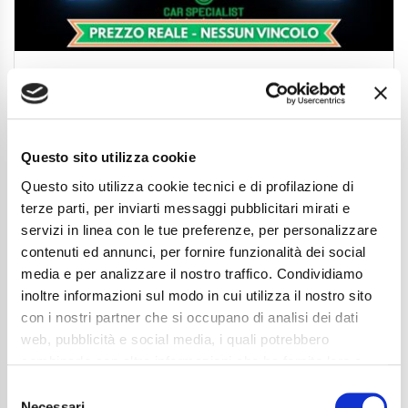
Audi A3 Sportback 30 2.0 tdi s-tronic
24.850
€
Anni
02/2024
Chilometraggio
39672
Questo sito utilizza cookie
Tipo Di Carburante
Diesel
Questo sito utilizza cookie tecnici e di profilazione di
Cambio
Automatico
terze parti, per inviarti messaggi pubblicitari mirati e
Normativa Euro
Euro6d-ISC-FCM
servizi in linea con le tue preferenze, per personalizzare
contenuti ed annunci, per fornire funzionalità dei social
Dettaglio
media e per analizzare il nostro traffico. Condividiamo
inoltre informazioni sul modo in cui utilizza il nostro sito
con i nostri partner che si occupano di analisi dei dati
web, pubblicità e social media, i quali potrebbero
combinarle con altre informazioni che ha fornito loro o
che hanno raccolto dal suo utilizzo dei loro servizi. La
Consent
mera chiusura del banner non comporta l’accettazione
Necessari