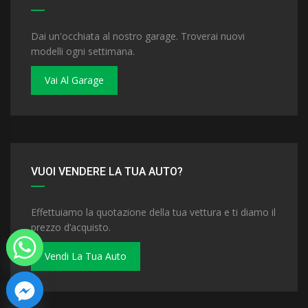
Dai un'occhiata al nostro garage. Troverai nuovi
modelli ogni settimana.
Vai Al Garage
VUOI VENDERE LA TUA AUTO?
Effettuiamo la quotazione della tua vettura e ti diamo il
prezzo d’acquisto.
Vendi La Tua Auto
 chaty