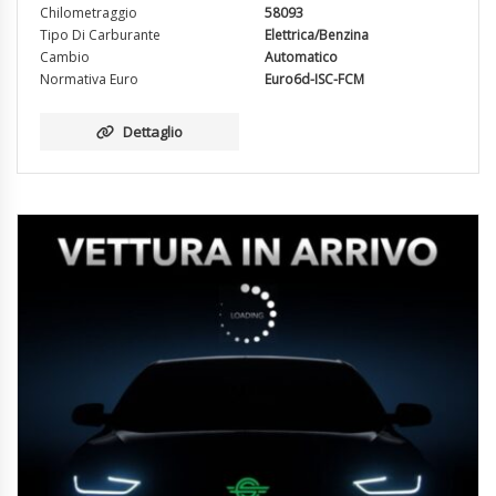
Chilometraggio
58093
Tipo Di Carburante
Elettrica/Benzina
Cambio
Automatico
Normativa Euro
Euro6d-ISC-FCM
Dettaglio