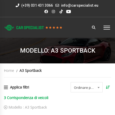
(+39) 031 431 3066
info@carspecialist.eu
MODELLO: A3 SPORTBACK
Home
A3 Sportback
Applica filtri
Ordinare per data
3
Corrispondenza di veicoli
Modello :
A3 Sportback