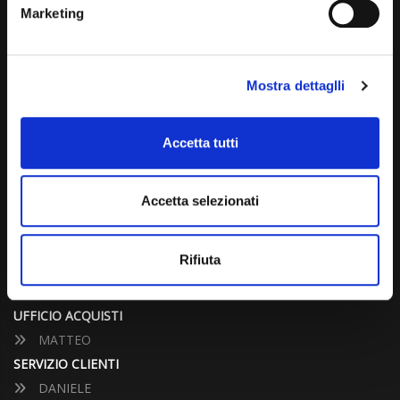
(+39) 031 431 3066
Marketing
info@carspecialist.eu
Dal Lunedì al Venerdì: 09:00 - 12:30 | 14:00 - 19:00
Mostra dettaglli
Sabato: 09:00 - 12:30
Domenica: chiuso
Accetta tutti
CONTATTA UN CONSULENTE
Accetta selezionati
UFFICIO VENDITE
Rifiuta
JACOPO
ALESSANDRO
UFFICIO ACQUISTI
MATTEO
SERVIZIO CLIENTI
DANIELE