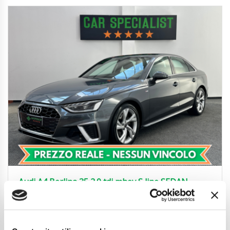
Audi A4 Berlina 35 2.0 tdi mhev S line SEDAN
REAR|ACC|CARPLAY|18′
28.850
€
Anni
10/2023