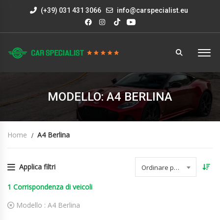
(+39) 031 431 3066
info@carspecialist.eu
MODELLO: A4 BERLINA
Home
A4 Berlina
Applica filtri
Ordinare per data
1
Corrispondenza di veicoli
Modello :
A4 Berlina