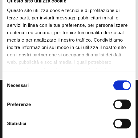
Questo sito utilizza cookie
Chilometraggio
55900
Tipo Di Carburante
Elettrica/Diesel
Questo sito utilizza cookie tecnici e di profilazione di
Cambio
Automatico
terze parti, per inviarti messaggi pubblicitari mirati e
Normativa Euro
Euro6d-ISC-FCM
servizi in linea con le tue preferenze, per personalizzare
contenuti ed annunci, per fornire funzionalità dei social
Dettaglio
media e per analizzare il nostro traffico. Condividiamo
inoltre informazioni sul modo in cui utilizza il nostro sito
con i nostri partner che si occupano di analisi dei dati
web, pubblicità e social media, i quali potrebbero
combinarle con altre informazioni che ha fornito loro o
che hanno raccolto dal suo utilizzo dei loro servizi. La
Consent
mera chiusura del banner non comporta l’accettazione
Necessari
Selection
dei cookie e atre tecnologie. Vedi la nostra
cookie
policy
.
Preferenze
Il consenso può essere espresso cliccando "Accetto
tutti” o selezionando le diverse categorie di cookies
Statistici
Via Giuditta Pasta 2, Como (CO) 22100