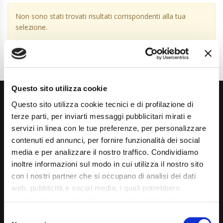
Non sono stati trovati risultati corrispondenti alla tua
selezione.
Questo sito utilizza cookie
Questo sito utilizza cookie tecnici e di profilazione di
terze parti, per inviarti messaggi pubblicitari mirati e
servizi in linea con le tue preferenze, per personalizzare
contenuti ed annunci, per fornire funzionalità dei social
media e per analizzare il nostro traffico. Condividiamo
Via Giuditta Pasta 2, Como (CO) 22100
inoltre informazioni sul modo in cui utilizza il nostro sito
(+39) 031 431 3066
con i nostri partner che si occupano di analisi dei dati
web, pubblicità e social media, i quali potrebbero
info@carspecialist.eu
combinarle con altre informazioni che ha fornito loro o
che hanno raccolto dal suo utilizzo dei loro servizi. La
Dal Lunedì al Venerdì: 09:00 - 12:30 | 14:00 - 19:00
Consent