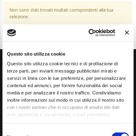
Non sono stati trovati risultati corrispondenti alla tua
selezione.
Questo sito utilizza cookie
Questo sito utilizza cookie tecnici e di profilazione di
terze parti, per inviarti messaggi pubblicitari mirati e
servizi in linea con le tue preferenze, per personalizzare
contenuti ed annunci, per fornire funzionalità dei social
media e per analizzare il nostro traffico. Condividiamo
Via Giuditta Pasta 2, Como (CO) 22100
inoltre informazioni sul modo in cui utilizza il nostro sito
(+39) 031 431 3066
con i nostri partner che si occupano di analisi dei dati
web, pubblicità e social media, i quali potrebbero
info@carspecialist.eu
combinarle con altre informazioni che ha fornito loro o
che hanno raccolto dal suo utilizzo dei loro servizi. La
Dal Lunedì al Venerdì: 09:00 - 12:30 | 14:00 - 19:00
Consent