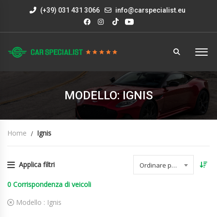
(+39) 031 431 3066
info@carspecialist.eu
MODELLO: IGNIS
Home
Ignis
Applica filtri
Ordinare per data
0
Corrispondenza di veicoli
Modello :
Ignis