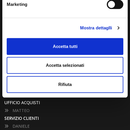
(+39) 031 431 3066
Marketing
info@carspecialist.eu
Dal Lunedì al Venerdì: 09:00 - 12:30 | 14:00 - 19:00
Mostra dettaglli
Sabato: 09:00 - 12:30
Domenica: chiuso
Accetta tutti
CONTATTA UN CONSULENTE
Accetta selezionati
UFFICIO VENDITE
Rifiuta
JACOPO
ALESSANDRO
UFFICIO ACQUISTI
MATTEO
SERVIZIO CLIENTI
DANIELE