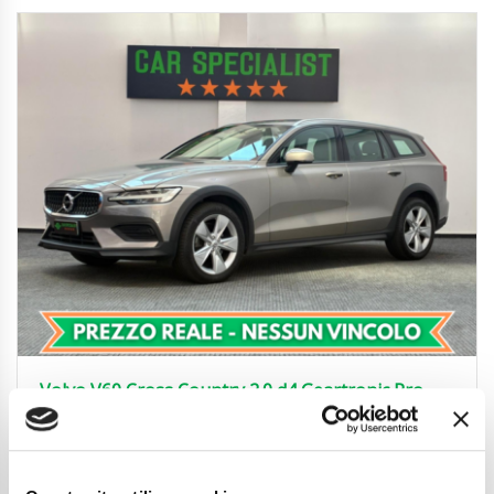
Volvo V60 Cross Country 2.0 d4 Geartronic Pro
AWD MY20 – APPLE CAR PLAY|NAVI|SENSORI
21.900
€
Anni
08/2019