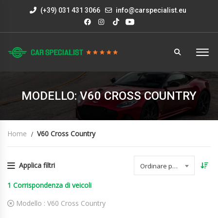
(+39) 031 431 3066
info@carspecialist.eu
MODELLO: V60 CROSS COUNTRY
Home
V60 Cross Country
Applica filtri
Ordinare per data
1
Corrispondenza di veicoli
Modello :
V60 Cross Country