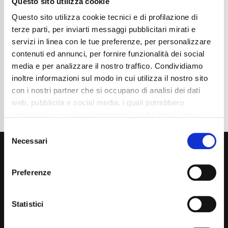
Questo sito utilizza cookie
Chilometraggio
113000
Tipo Di Carburante
Diesel
Questo sito utilizza cookie tecnici e di profilazione di
Cambio
Automatico
terze parti, per inviarti messaggi pubblicitari mirati e
Normativa Euro
Euro6
servizi in linea con le tue preferenze, per personalizzare
contenuti ed annunci, per fornire funzionalità dei social
Dettaglio
media e per analizzare il nostro traffico. Condividiamo
inoltre informazioni sul modo in cui utilizza il nostro sito
con i nostri partner che si occupano di analisi dei dati
web, pubblicità e social media, i quali potrebbero
combinarle con altre informazioni che ha fornito loro o
che hanno raccolto dal suo utilizzo dei loro servizi. La
Consent
mera chiusura del banner non comporta l’accettazione
Necessari
Selection
dei cookie e atre tecnologie. Vedi la nostra
cookie
policy
.
Preferenze
Il consenso può essere espresso cliccando "Accetto
tutti” o selezionando le diverse categorie di cookies
Statistici
Via Giuditta Pasta 2, Como (CO) 22100