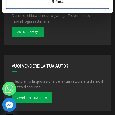
VUOI COMPRARE UNA NUOVA AUTO?
Rifiuta
Dai un'occhiata al nostro garage. Troverai nuovi
modelli ogni settimana.
Vai Al Garage
VUOI VENDERE LA TUA AUTO?
Effettuiamo la quotazione della tua vettura e ti diamo il
prezzo d’acquisto.
Vendi La Tua Auto
 chaty