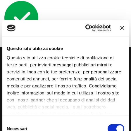
Questo sito utilizza cookie
Questo sito utilizza cookie tecnici e di profilazione di
terze parti, per inviarti messaggi pubblicitari mirati e
servizi in linea con le tue preferenze, per personalizzare
contenuti ed annunci, per fornire funzionalità dei social
media e per analizzare il nostro traffico. Condividiamo
Via Giuditta Pasta 2, Como (CO) 22100
inoltre informazioni sul modo in cui utilizza il nostro sito
con i nostri partner che si occupano di analisi dei dati
(+39) 031 431 3066
web, pubblicità e social media, i quali potrebbero
info@carspecialist.eu
combinarle con altre informazioni che ha fornito loro o
che hanno raccolto dal suo utilizzo dei loro servizi. La
Consent
Dal Lunedì al Venerdì: 09:00 - 12:30 | 14:00 - 19:00
mera chiusura del banner non comporta l’accettazione
Necessari
Selection