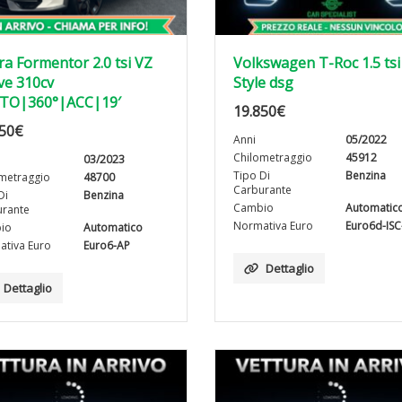
a Formentor 2.0 tsi VZ
Volkswagen T-Roc 1.5 tsi
ve 310cv
Style dsg
TO|360°|ACC|19′
19.850
€
50
€
Anni
05/2022
Chilometraggio
45912
03/2023
Tipo Di
Benzina
metraggio
48700
Carburante
Di
Benzina
Cambio
Automatic
rante
Normativa Euro
Euro6d-IS
io
Automatico
tiva Euro
Euro6-AP
Dettaglio
Dettaglio