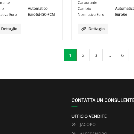
rante
Carburante
io
Automatico
Cambio
Automatic
tiva Euro
Euro6d-ISC-FCM
Normativa Euro
Euro6e
Dettaglio
Dettaglio
1
…
2
3
6
CONTATTA UN CONSULENT
UFFICIO VENDITE
JACOPO
ALESSANDRO