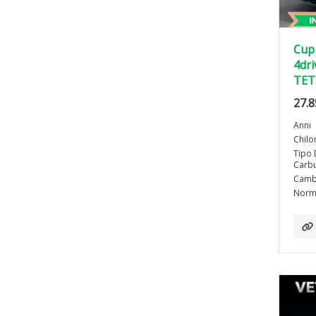
Cupr
4dri
TET
27.8
Anni
Chilo
Tipo 
Carbu
Camb
Norma