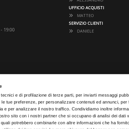
UFFICIO ACQUISTI
MATTEO
SERVIZIO CLIENTI
 - 19:00
DANIELE
e
VUOI VENDERE LA TUA 
tecnici e di profilazione di terze parti, per inviarti messaggi pubbl
on le tue preferenze, per personalizzare contenuti ed annunci, per 
Vai Al Garage
ia e per analizzare il nostro traffico. Condividiamo inoltre informa
Effettuiamo la quotazione de
nostro sito con i nostri partner che si occupano di analisi dei dati
diamo il prezzo d’acquisto.
i quali potrebbero combinarle con altre informazioni che ha fornito