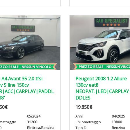
 A4 Avant 35 2.0 tfsi
Peugeot 2008 1.2 Allure
 S line 150cv
130cv eat8
R|ACC|CARPLAY|PADDL
NEOPAT.|LED|CARPLAY
18′
DDLES
50
€
19.850
€
05/2024
Anni
04/2025
metraggio
31200
Chilometraggio
13800
Di
Elettrica/Benzina
Tipo Di
Benzina