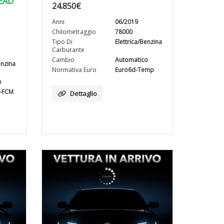
EAD
24.850
€
Anni
06/2019
Chilometraggio
78000
Tipo Di
Elettrica/Benzina
Carburante
Cambio
Automatico
enzina
Normativa Euro
Euro6d-Temp
o
C-FCM
Dettaglio