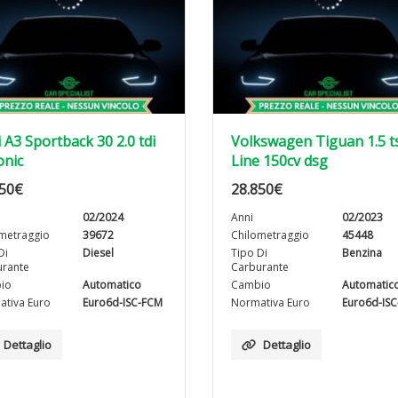
 A3 Sportback 30 2.0 tdi
Volkswagen Tiguan 1.5 ts
onic
Line 150cv dsg
50
€
28.850
€
02/2024
Anni
02/2023
metraggio
39672
Chilometraggio
45448
Di
Diesel
Tipo Di
Benzina
rante
Carburante
io
Automatico
Cambio
Automatic
tiva Euro
Euro6d-ISC-FCM
Normativa Euro
Euro6d-IS
Dettaglio
Dettaglio