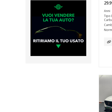
29.9
Anni
Tipo 
Carbu
Camb
Norma