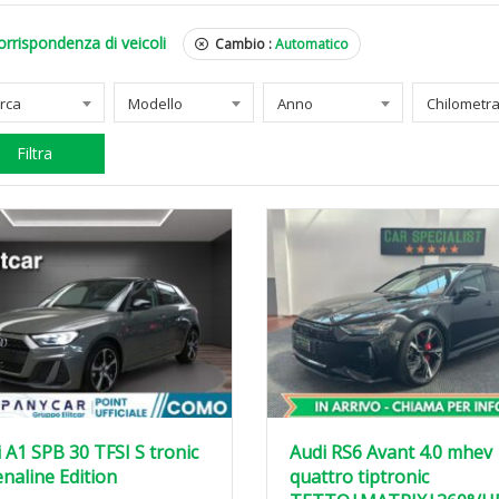
orrispondenza di veicoli
Cambio :
Automatico
rca
Modello
Anno
Filtra
 A1 SPB 30 TFSI S tronic
Audi RS6 Avant 4.0 mhev
naline Edition
quattro tiptronic