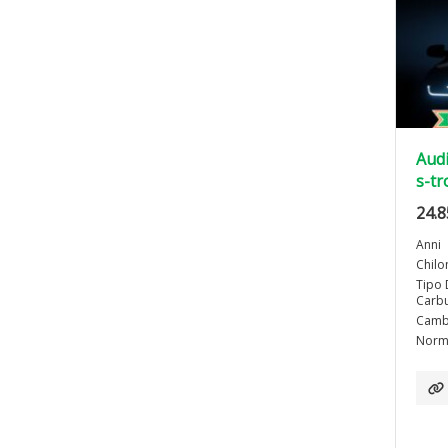
Audi
s-tr
24.8
Anni
Chilo
Tipo 
Carbu
Camb
Norma