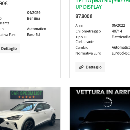
TETTO|MATRIX|360°/H
90
€
UP DISPLAY
04/2026
87.800
€
Di
Benzina
rante
Anni
06/2022
io
Automatico
Chilometraggio
40714
tiva Euro
Euro 6d
Tipo Di
Elettrica/B
Carburante
Cambio
Automatic
Dettaglio
Normativa Euro
Euro6d-IS
Dettaglio