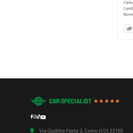
Carbu
Camb
Norma
Via Giuditta Pasta 2, Como (CO) 22100