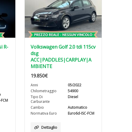
i R-
Volkswagen Golf 2.0 tdi 115cv
dsg
ACC|PADDLES|CARPLAY|A
MBIENTE
19.850
€
Anni
05/2022
Chilometraggio
54900
o
Tipo Di
Diesel
C-FCM
Carburante
Cambio
Automatico
Normativa Euro
Euro6d-ISC-FCM
Dettaglio