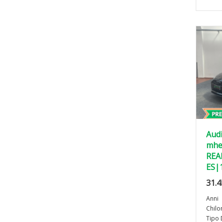
Audi
mhev
REA
ES|
31.4
Anni
Chilo
Tipo 