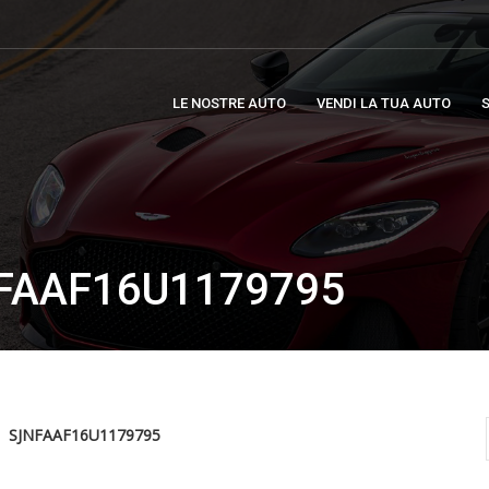
LE NOSTRE AUTO
VENDI LA TUA AUTO
S
FAAF16U1179795
SJNFAAF16U1179795