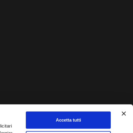
Accetta tutti
AUTO?
icitari