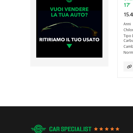
17′
15.4
Anni
Chilo
Tipo 
Carbu
Camb
Norma