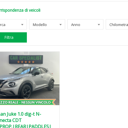
rispondenza di veicoli
rca
Modello
Anno
Filtra
an Juke 1.0 dig-t N-
necta CDT
PROP.|REAR|PADDLES|