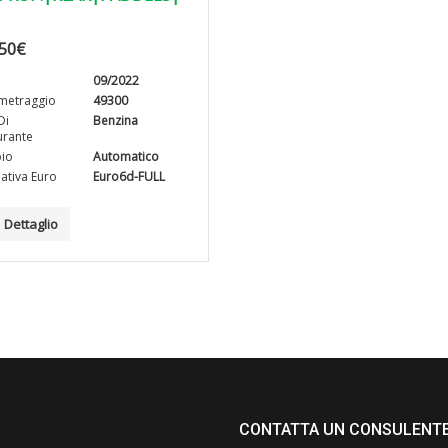
50
€
09/2022
metraggio
49300
Di
Benzina
rante
io
Automatico
tiva Euro
Euro6d-FULL
Dettaglio
CONTATTA UN CONSULENT