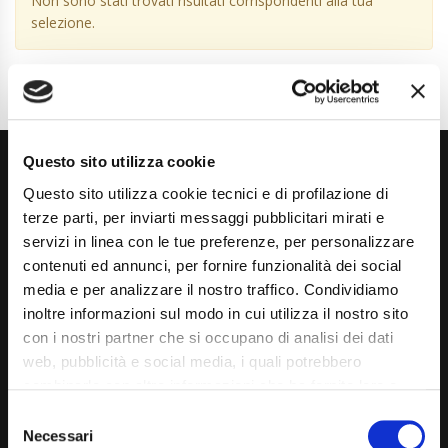
Non sono stati trovati risultati corrispondenti alla tua
selezione.
Questo sito utilizza cookie
Questo sito utilizza cookie tecnici e di profilazione di
terze parti, per inviarti messaggi pubblicitari mirati e
servizi in linea con le tue preferenze, per personalizzare
contenuti ed annunci, per fornire funzionalità dei social
Via Giuditta Pasta 2, Como (CO) 22100
media e per analizzare il nostro traffico. Condividiamo
inoltre informazioni sul modo in cui utilizza il nostro sito
(+39) 031 431 3066
con i nostri partner che si occupano di analisi dei dati
info@carspecialist.eu
web, pubblicità e social media, i quali potrebbero
combinarle con altre informazioni che ha fornito loro o
Dal Lunedì al Venerdì: 09:00 - 12:30 | 14:00 - 19:00
che hanno raccolto dal suo utilizzo dei loro servizi. La
Consent
Sabato: 09:00 - 12:30
mera chiusura del banner non comporta l’accettazione
Necessari
Selection