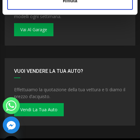
Rifiuta
Dai un'occhiata al nostro garage. Troverai nuovi
modelli ogni settimana.
Vai Al Garage
VUOI VENDERE LA TUA AUTO?
Effettuiamo la quotazione della tua vettura e ti diamo il
prezzo d’acquisto.
Vendi La Tua Auto
 chaty