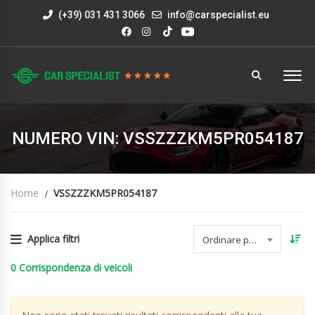
(+39) 031 431 3066
info@carspecialist.eu
NUMERO VIN: VSSZZZKM5PR054187
Home
VSSZZZKM5PR054187
Applica filtri
Ordinare per data
0
Corrispondenza di veicoli