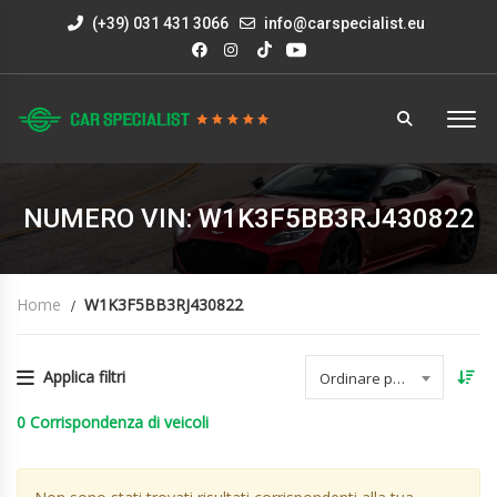
(+39) 031 431 3066
info@carspecialist.eu
NUMERO VIN: W1K3F5BB3RJ430822
Home
W1K3F5BB3RJ430822
Applica filtri
Ordinare per data
0
Corrispondenza di veicoli