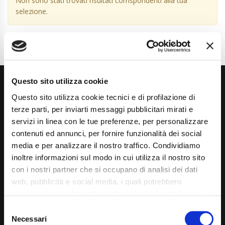
Non sono stati trovati risultati corrispondenti alla tua
selezione.
Questo sito utilizza cookie
Questo sito utilizza cookie tecnici e di profilazione di
terze parti, per inviarti messaggi pubblicitari mirati e
servizi in linea con le tue preferenze, per personalizzare
contenuti ed annunci, per fornire funzionalità dei social
Via Giuditta Pasta 2, Como (CO) 22100
media e per analizzare il nostro traffico. Condividiamo
inoltre informazioni sul modo in cui utilizza il nostro sito
(+39) 031 431 3066
con i nostri partner che si occupano di analisi dei dati
info@carspecialist.eu
web, pubblicità e social media, i quali potrebbero
combinarle con altre informazioni che ha fornito loro o
Dal Lunedì al Venerdì: 09:00 - 12:30 | 14:00 - 19:00
che hanno raccolto dal suo utilizzo dei loro servizi. La
Consent
Sabato: 09:00 - 12:30
mera chiusura del banner non comporta l’accettazione
Necessari
Selection