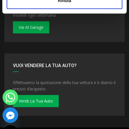
Rifiuta
Dai un'occhiata al nostro garage. Troverai nuovi
modelli ogni settimana.
Vai Al Garage
VUOI VENDERE LA TUA AUTO?
Effettuiamo la quotazione della tua vettura e ti diamo il
prezzo d’acquisto.
Vendi La Tua Auto
 chaty