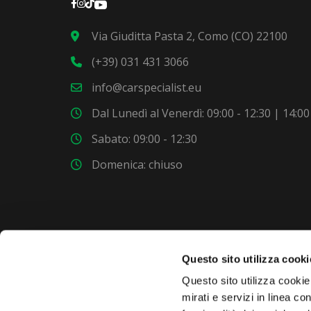
Via Giuditta Pasta 2, Como (CO) 22100
(+39) 031 431 3066
info@carspecialist.eu
Dal Lunedì al Venerdì: 09:00 - 12:30 | 14:00
Sabato: 09:00 - 12:30
Domenica: chiuso
Questo sito utilizza cooki
VUOI COMPRARE UNA NUOVA AUTO?
Questo sito utilizza cookie 
mirati e servizi in linea c