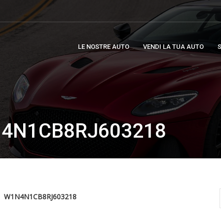
LE NOSTRE AUTO
VENDI LA TUA AUTO
S
N4N1CB8RJ603218
W1N4N1CB8RJ603218