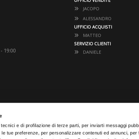
UFFICIO VENDITE
JACOPO
ALESSANDRO
UFFICIO ACQUISTI
MATTEO
SERVIZIO CLIENTI
 - 19:00
DANIELE
e
VUOI VENDERE LA TUA 
tecnici e di profilazione di terze parti, per inviarti messaggi pubbl
on le tue preferenze, per personalizzare contenuti ed annunci, per 
Vai Al Garage