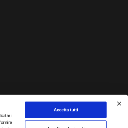
Accetta tutti
AUTO?
icitari
fornire
Vendi La Tua Auto