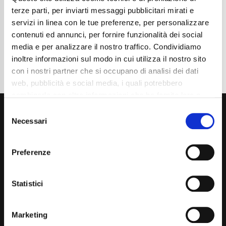
terze parti, per inviarti messaggi pubblicitari mirati e
Dettaglio
servizi in linea con le tue preferenze, per personalizzare
contenuti ed annunci, per fornire funzionalità dei social
media e per analizzare il nostro traffico. Condividiamo
inoltre informazioni sul modo in cui utilizza il nostro sito
con i nostri partner che si occupano di analisi dei dati
web, pubblicità e social media, i quali potrebbero
combinarle con altre informazioni che ha fornito loro o
che hanno raccolto dal suo utilizzo dei loro servizi. La
Consent
mera chiusura del banner non comporta l’accettazione
Necessari
Selection
dei cookie e atre tecnologie. Vedi la nostra
cookie
policy
.
Preferenze
Il consenso può essere espresso cliccando "Accetto
Via Giuditta Pasta 2, Como (CO) 22100
tutti” o selezionando le diverse categorie di cookies
Statistici
(+39) 031 431 3066
info@carspecialist.eu
Marketing