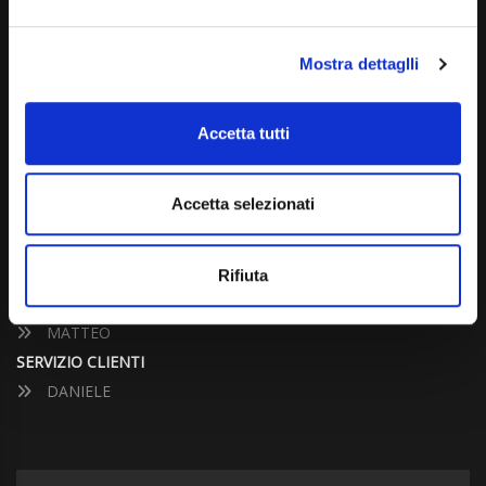
Dal Lunedì al Venerdì: 09:00 - 12:30 | 14:00 - 19:00
Sabato: 09:00 - 12:30
Mostra dettaglli
Domenica: chiuso
Accetta tutti
CONTATTA UN CONSULENTE
Accetta selezionati
UFFICIO VENDITE
JACOPO
ALESSANDRO
Rifiuta
UFFICIO ACQUISTI
MATTEO
SERVIZIO CLIENTI
DANIELE